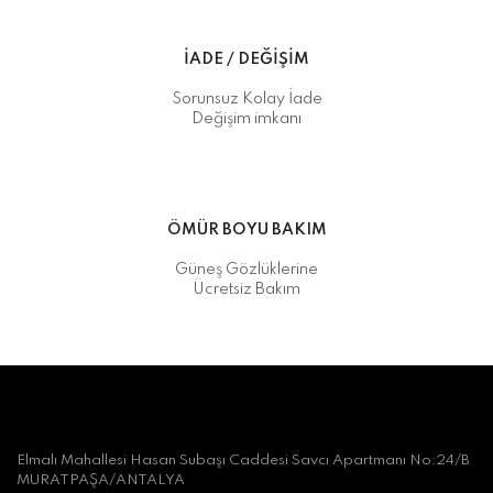
İADE / DEĞİŞİM
Sorunsuz Kolay İade
Değişim imkanı
ÖMÜR BOYU BAKIM
Güneş Gözlüklerine
Ücretsiz Bakım
Elmalı Mahallesi Hasan Subaşı Caddesi Savcı Apartmanı No:24/B
MURATPAŞA/ANTALYA