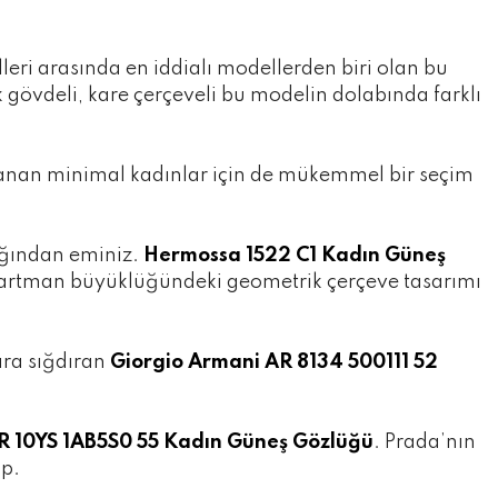
eri arasında en iddialı modellerden biri olan bu
gövdeli, kare çerçeveli bu modelin dolabında farklı
lanan minimal kadınlar için de mükemmel bir seçim
ağından eminiz.
Hermossa 1522 C1 Kadın Güneş
6 ekartman büyüklüğündeki geometrik çerçeve tasarımı
ara sığdıran
Giorgio Armani AR 8134 500111 52
R 10YS 1AB5S0 55 Kadın Güneş Gözlüğü
. Prada’nın
ip.