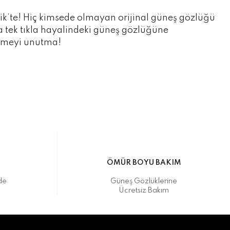
ik’te! Hiç kimsede olmayan orijinal güneş gözlüğü
ca tek tıkla hayalindeki güneş gözlüğüne
etmeyi unutma!
M
ÖMÜR BOYU BAKIM
de
Güneş Gözlüklerine
Ücretsiz Bakım