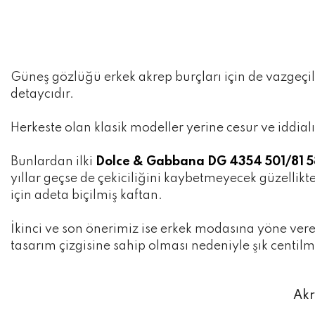
Güneş gözlüğü erkek akrep burçları için de vazgeç
detaycıdır.
Herkeste olan klasik modeller yerine cesur ve iddialı
Bunlardan ilki
Dolce & Gabbana DG 4354 501/81 5
yıllar geçse de çekiciliğini kaybetmeyecek güzellikt
için adeta biçilmiş kaftan.
İkinci ve son önerimiz ise erkek modasına yöne v
tasarım çizgisine sahip olması nedeniyle şık centilme
Akr