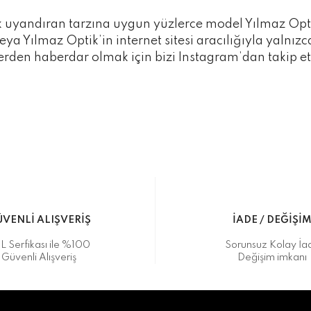
ık uyandıran tarzına uygun yüzlerce model Yılmaz Opt
eya Yılmaz Optik’in internet sitesi aracılığıyla yalnız
erden haberdar olmak için bizi Instagram’dan takip 
VENLİ ALIŞVERİŞ
İADE / DEĞİŞİ
L Serfikası ile %100
Sorunsuz Kolay İa
Güvenli Alışveriş
Değişim imkanı