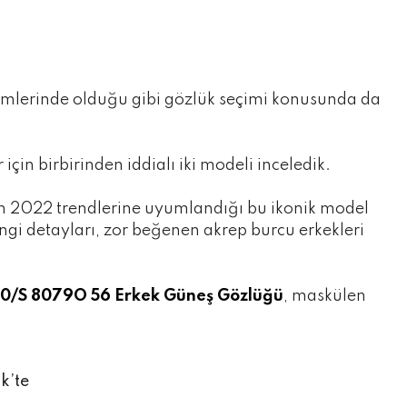
çimlerinde olduğu gibi gözlük seçimi konusunda da
için birbirinden iddialı iki modeli inceledik.
nın 2022 trendlerine uyumlandığı bu ikonik model
engi detayları, zor beğenen akrep burcu erkekleri
0/S 8079O 56 Erkek Güneş Gözlüğü
, maskülen
k’te