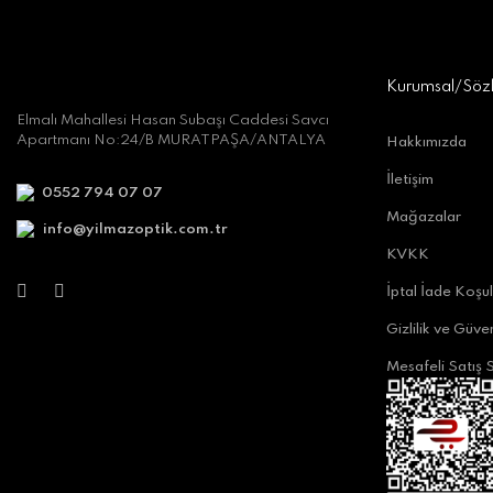
Kurumsal/Söz
Elmalı Mahallesi Hasan Subaşı Caddesi Savcı
Apartmanı No:24/B MURATPAŞA/ANTALYA
Hakkımızda
İletişim
0552 794 07 07
Mağazalar
info@yilmazoptik.com.tr
KVKK
İptal İade Koşul
Gizlilik ve Güven
Mesafeli Satış 