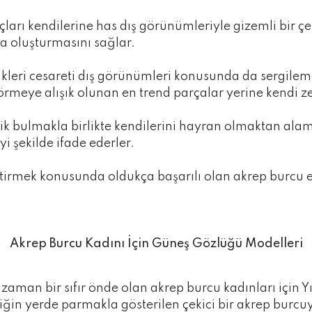
ları kendilerine has dış görünümleriyle gizemli bir çekic
va oluşturmasını sağlar.
ikleri cesareti dış görünümleri konusunda da sergilem
örmeye alışık olunan en trend parçalar yerine kendi z
k bulmakla birlikte kendilerini hayran olmaktan alam
yi şekilde ifade ederler.
irmek konusunda oldukça başarılı olan akrep burcu erk
Akrep Burcu Kadını İçin Güneş Gözlüğü Modelleri
aman bir sıfır önde olan akrep burcu kadınları için Y
ttiğin yerde parmakla gösterilen çekici bir akrep burc