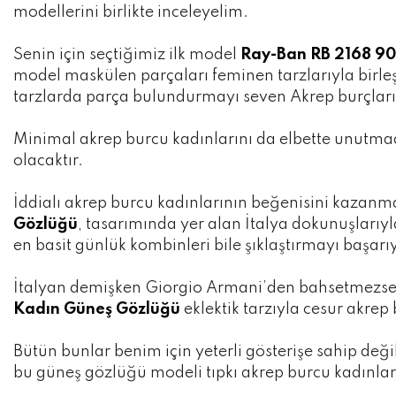
modellerini birlikte inceleyelim.
Senin için seçtiğimiz ilk model
Ray-Ban RB 2168 90
model maskülen parçaları feminen tarzlarıyla birle
tarzlarda parça bulundurmayı seven Akrep burçları i
Minimal akrep burcu kadınlarını da elbette unutma
olacaktır.
İddialı akrep burcu kadınlarının beğenisini kazanm
Gözlüğü
, tasarımında yer alan İtalya dokunuşlarıy
en basit günlük kombinleri bile şıklaştırmayı başarı
İtalyan demişken Giorgio Armani’den bahsetmezsek 
Kadın Güneş Gözlüğü
eklektik tarzıyla cesur akre
Bütün bunlar benim için yeterli gösterişe sahip deği
bu güneş gözlüğü modeli tıpkı akrep burcu kadınları 