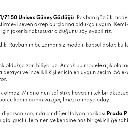
1/71 50 Unisex Güneş Gözlüğü
. Rayban gözlük modell
ştirmeyi seven akrep burçlarına oldukça uygun. Kemik 
çin joker bir aksesuar olduğunu söyleyebiliriz.
dık. Rayban’ın bu zamansız modeli, kapsül dolap kul
ak oldukça zor, biliyoruz. Ancak bu modele aşık olac
la detaycı ve incelikli kişiler için en uygun seçim. 5
yor.
olmaz. Milano’nun sofistike havasını tek bir aksesu
p burcu kadınlarının vazgeçilmezi olmaya aday.
l diyorsan karşında bir diğer İtalyan harikası
Prada P
gibi güçlü, feminen ve kendine has bir çekiciliğe sah