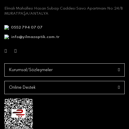
Elmalı Mahallesi Hasan Subaşı Caddesi Savcı Apartmanı No:24/B
MURATPAŞA/ANTALYA
0552 794 07 07
info@yilmazoptik.com.tr
Kurumsal/Sözleşmeler
Online Destek