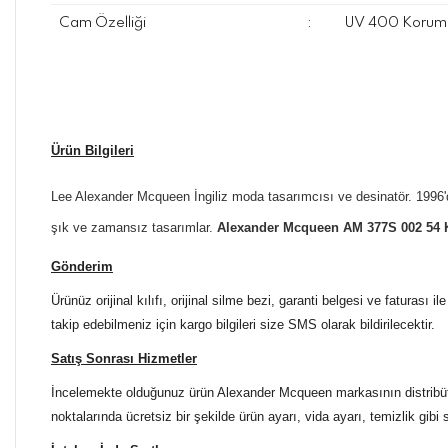
Cam Özelliği
:
UV 400 Koruma
Ürün Bilgileri
Lee Alexander Mcqueen İngiliz moda tasarımcısı ve desinatör. 1996'
şık ve zamansız tasarımlar.
Alexander Mcqueen AM 377S 002 54 
Gönderim
Ürünüz orijinal kılıfı, orijinal silme bezi, garanti belgesi ve faturası
takip edebilmeniz için kargo bilgileri size SMS olarak bildirilecektir.
Satış Sonrası Hizmetler
İncelemekte olduğunuz ürün Alexander Mcqueen markasının distribütör
noktalarında ücretsiz bir şekilde ürün ayarı, vida ayarı, temizlik gibi