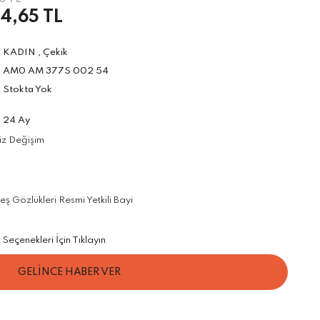
4,65 TL
KADIN
,
Çekik
AM0 AM 377S 002 54
Stokta Yok
24 Ay
iz Değişim
 Gözlükleri Resmi Yetkili Bayi
Seçenekleri İçin Tıklayın
GELİNCE HABER VER