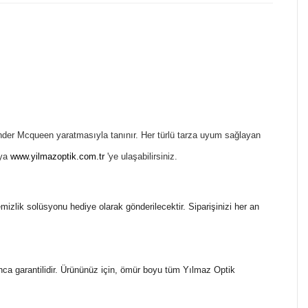
nder Mcqueen yaratmasıyla tanınır. Her türlü tarza uyum sağlayan
eya
www.yilmazoptik.com.tr
'ye ulaşabilirsiniz.
temizlik solüsyonu hediye olarak gönderilecektir. Siparişinizi her an
nca garantilidir. Ürününüz için, ömür boyu tüm Yılmaz Optik