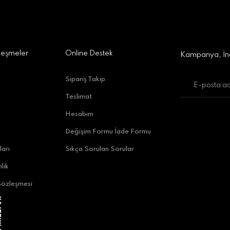
a Alışveriş Merkezi No:309 D:42, 07170 Kepez/Antalya
Gönder
leşmeler
Online Destek
Kampanya, İnd
Sipariş Takip
Teslimat
uratpaşa/Antalya
Hesabım
Değişim Formu İade Formu
ları
Sıkça Sorulan Sorular
lik
Sözleşmesi
alya