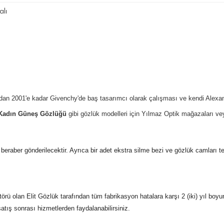
lı
dan 2001'e kadar Givenchy'de baş tasarımcı olarak çalışması ve kendi Alexa
Kadın Güneş Gözlüğü
gibi gözlük modelleri için Yılmaz Optik mağazaları v
 ile beraber gönderilecektir. Ayrıca bir adet ekstra silme bezi ve gözlük camları 
ü olan Elit Gözlük tarafından tüm fabrikasyon hatalara karşı 2 (iki) yıl boyu
 satış sonrası hizmetlerden faydalanabilirsiniz.