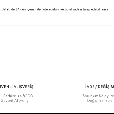
r dâhilinde 14 gün içerisinde iade edebilir ve ücret iadesi talep edebilirsiniz.
konularda yetersiz gördüğünüz noktaları öneri formunu kullanarak taraf
 gönderdiğimiz siparişleriniz mağazalarımızdan %100 orijinal sertif
Bu ürüne ilk yorumu siz yapın!
Yorum Yaz
5 07170 Kepez/Antalya
VENLİ ALIŞVERİŞ
İADE / DEĞİŞİ
L Serfikası ile %100
Sorunsuz Kolay İa
Güvenli Alışveriş
Değişim imkanı