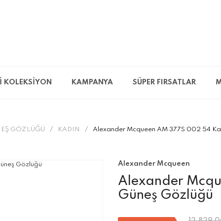
İ KOLEKSİYON
KAMPANYA
SÜPER FIRSATLAR
M
EŞ GÖZLÜĞÜ
KADIN
Alexander Mcqueen AM 377S 002 54 Ka
Alexander Mcqueen
Alexander Mcqu
Güneş Gözlüğü
12.829,0