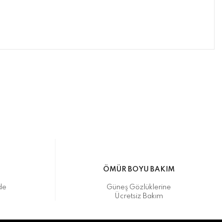
ımıza iletebilirsiniz.
ikasıyla kargoya verilmektedir.
M
ÖMÜR BOYU BAKIM
de
Güneş Gözlüklerine
Ücretsiz Bakım