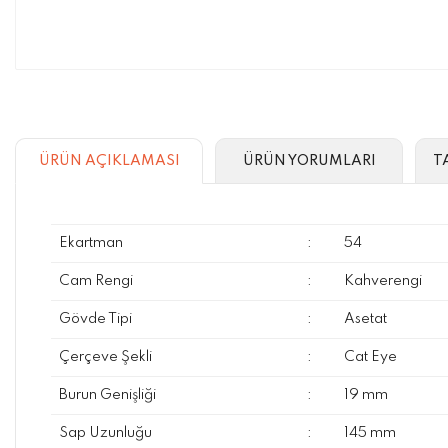
ÜRÜN AÇIKLAMASI
ÜRÜN YORUMLARI
T
Ekartman
:
54
Cam Rengi
:
Kahverengi
Gövde Tipi
:
Asetat
Çerçeve Şekli
:
Cat Eye
Burun Genişliği
:
19 mm
Sap Uzunluğu
:
145 mm