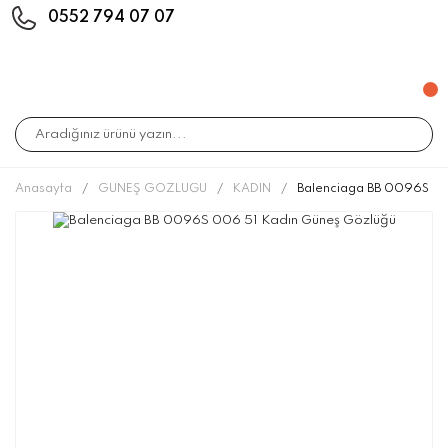
0552 794 07 07
Anasayfa
GÜNEŞ GÖZLÜĞÜ
KADIN
Balenciaga BB 0096S 00