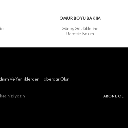
M
ÖMÜR BOYU BAKIM
de
Güneş Gözlüklerine
Ücretsiz Bakım
irim Ve Yeniliklerden Haberdar Olun!
ABONE OL