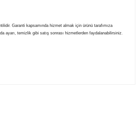
ntilidir. Garanti kapsamında hizmet almak için ürünü tarafımıza
a ayarı, temizlik gibi satış sonrası hizmetlerden faydalanabilirsiniz.
ımıza iletebilirsiniz.
ikasıyla kargoya verilmektedir.