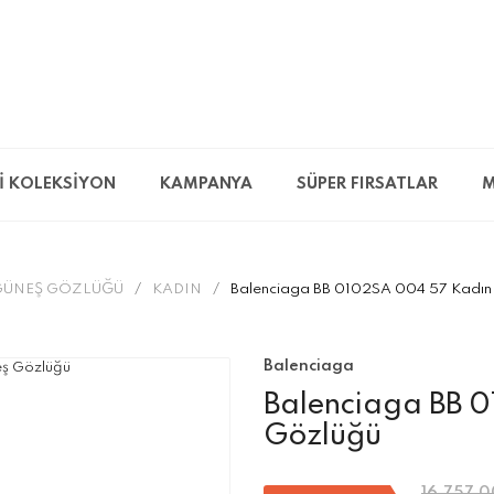
İ KOLEKSİYON
KAMPANYA
SÜPER FIRSATLAR
M
GÜNEŞ GÖZLÜĞÜ
KADIN
Balenciaga BB 0102SA 004 57 Kadın
Balenciaga
Balenciaga BB 
Gözlüğü
16.757,0