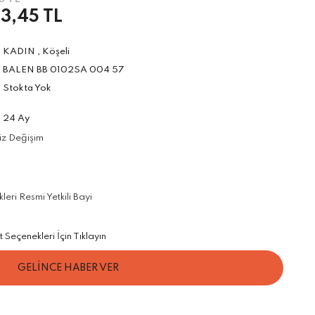
3,45 TL
KADIN
,
Köşeli
BALEN BB 0102SA 004 57
Stokta Yok
24 Ay
iz Değişim
ri Resmi Yetkili Bayi
Seçenekleri İçin Tıklayın
GELİNCE HABER VER