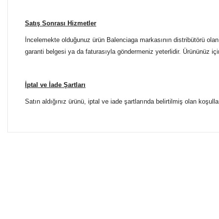
Satış Sonrası Hizmetler
İncelemekte olduğunuz ürün Balenciaga markasının distribütörü olan E
garanti belgesi ya da faturasıyla göndermeniz yeterlidir. Ürününüz içi
İptal ve İade Şartları
Satın aldığınız ürünü, iptal ve iade şartlarında belirtilmiş olan koşulla
Bu ürünün fiyat bilgisi, resim, ürün açıklamalarında ve diğer 
Tüm Mağazalarımız Antalya'dadır. Türkiye'nin dört bir yanına
Görüş ve önerileriniz için teşekkür ederiz.
ŞUBELERİMİZE KOLAYCA ULAŞIN
Ürün resmi kalitesiz, bozuk veya görüntülenemiyor.
Yılmaz Optik Agora AVM
Ürün açıklamasında eksik bilgiler bulunuyor.
Altınova Sinan Mahallesi Çağdaş Sokak Agora AVM No: