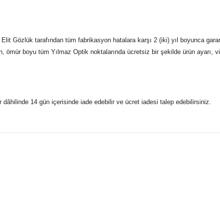
lit Gözlük tarafından tüm fabrikasyon hatalara karşı 2 (iki) yıl boyunca gara
n, ömür boyu tüm Yılmaz Optik noktalarında ücretsiz bir şekilde ürün ayarı, vid
r dâhilinde 14 gün içerisinde iade edebilir ve ücret iadesi talep edebilirsiniz.
konularda yetersiz gördüğünüz noktaları öneri formunu kullanarak taraf
 gönderdiğimiz siparişleriniz mağazalarımızdan %100 orijinal sertif
Bu ürüne ilk yorumu siz yapın!
Yorum Yaz
5 07170 Kepez/Antalya