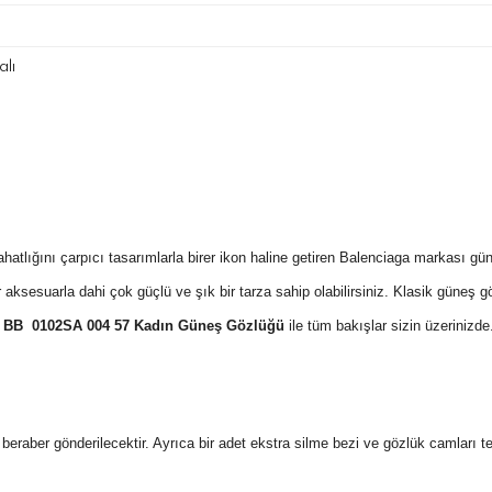
lı
lığını çarpıcı tasarımlarla birer ikon haline getiren Balenciaga markası güne
aksesuarla dahi çok güçlü ve şık bir tarza sahip olabilirsiniz. Klasik güneş gö
a BB 0102SA 004 57 Kadın Güneş Gözlüğü
ile tüm bakışlar sizin üzerinizd
 ile beraber gönderilecektir. Ayrıca bir adet ekstra silme bezi ve gözlük camları 