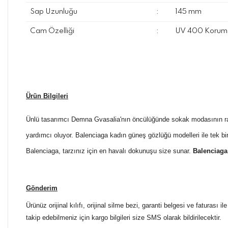
Sap Uzunluğu
:
145 mm
Cam Özelliği
:
UV 400 Koruma
Ürün Bilgileri
Ünlü tasarımcı Demna Gvasalia'nın öncülüğünde sokak modasının rahat
yardımcı oluyor. Balenciaga kadın güneş gözlüğü modelleri ile tek bir 
Balenciaga, tarzınız için en havalı dokunuşu size sunar.
Balenciag
Gönderim
Ürünüz orijinal kılıfı, orijinal silme bezi, garanti belgesi ve faturası
takip edebilmeniz için kargo bilgileri size SMS olarak bildirilecektir.