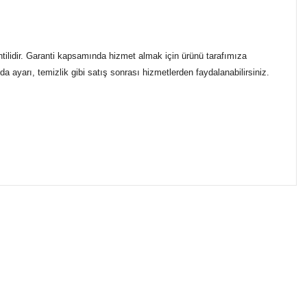
ntilidir. Garanti kapsamında hizmet almak için ürünü tarafımıza
a ayarı, temizlik gibi satış sonrası hizmetlerden faydalanabilirsiniz.
ımıza iletebilirsiniz.
ikasıyla kargoya verilmektedir.