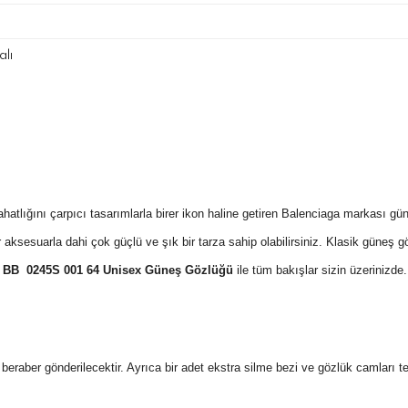
lı
lığını çarpıcı tasarımlarla birer ikon haline getiren Balenciaga markası güne
aksesuarla dahi çok güçlü ve şık bir tarza sahip olabilirsiniz. Klasik güneş gö
a BB 0245S 001 64 Unisex Güneş Gözlüğü
ile tüm bakışlar sizin üzerinizde
 ile beraber gönderilecektir. Ayrıca bir adet ekstra silme bezi ve gözlük camları 