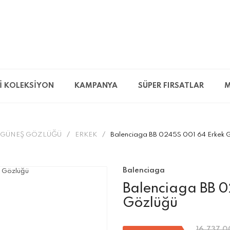
İ KOLEKSİYON
KAMPANYA
SÜPER FIRSATLAR
M
GÜNEŞ GÖZLÜĞÜ
ERKEK
Balenciaga BB 0245S 001 64 Erkek 
Balenciaga
Balenciaga BB 
Gözlüğü
16.737,0