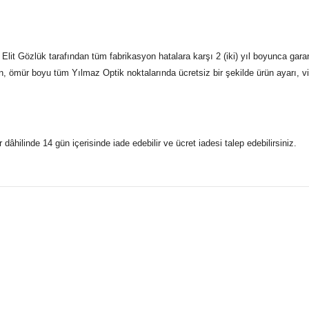
lit Gözlük tarafından tüm fabrikasyon hatalara karşı 2 (iki) yıl boyunca gara
n, ömür boyu tüm Yılmaz Optik noktalarında ücretsiz bir şekilde ürün ayarı, vid
r dâhilinde 14 gün içerisinde iade edebilir ve ücret iadesi talep edebilirsiniz.
konularda yetersiz gördüğünüz noktaları öneri formunu kullanarak taraf
 gönderdiğimiz siparişleriniz mağazalarımızdan %100 orijinal sertif
Bu ürüne ilk yorumu siz yapın!
Yorum Yaz
5 07170 Kepez/Antalya