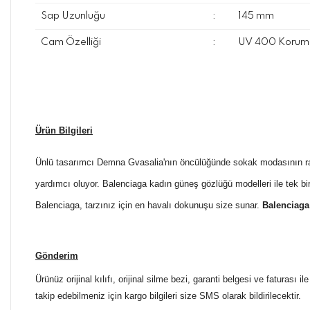
Sap Uzunluğu
:
145 mm
Cam Özelliği
:
UV 400 Koruma
Ürün Bilgileri
Ünlü tasarımcı Demna Gvasalia'nın öncülüğünde sokak modasının rahat
yardımcı oluyor. Balenciaga kadın güneş gözlüğü modelleri ile tek bir 
Balenciaga, tarzınız için en havalı dokunuşu size sunar.
Balenciag
Gönderim
Ürünüz orijinal kılıfı, orijinal silme bezi, garanti belgesi ve faturası
takip edebilmeniz için kargo bilgileri size SMS olarak bildirilecektir.