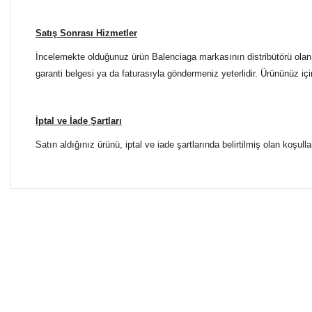
Satış Sonrası Hizmetler
İncelemekte olduğunuz ürün Balenciaga markasının distribütörü olan E
garanti belgesi ya da faturasıyla göndermeniz yeterlidir. Ürününüz içi
İptal ve İade Şartları
Satın aldığınız ürünü, iptal ve iade şartlarında belirtilmiş olan koşulla
Bu ürünün fiyat bilgisi, resim, ürün açıklamalarında ve diğer 
Tüm Mağazalarımız Antalya'dadır. Türkiye'nin dört bir yanına
Görüş ve önerileriniz için teşekkür ederiz.
ŞUBELERİMİZE KOLAYCA ULAŞIN
Ürün resmi kalitesiz, bozuk veya görüntülenemiyor.
Yılmaz Optik Agora AVM
Ürün açıklamasında eksik bilgiler bulunuyor.
Altınova Sinan Mahallesi Çağdaş Sokak Agora AVM No: