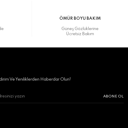
M
ÖMÜR BOYU BAKIM
de
Güneş Gözlüklerine
Ücretsiz Bakım
irim Ve Yeniliklerden Haberdar Olun!
ABONE OL