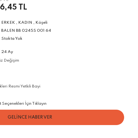
6,45 TL
ERKEK
,
KADIN
,
Köşeli
BALEN BB 0245S 001 64
Stokta Yok
24 Ay
iz Değişim
ri Resmi Yetkili Bayi
Seçenekleri İçin Tıklayın
GELİNCE HABER VER