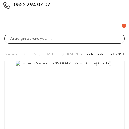
0552 794 07 07
Anasayfa
GÜNEŞ GÖZLÜĞÜ
KADIN
Bottega Veneta 078S 00