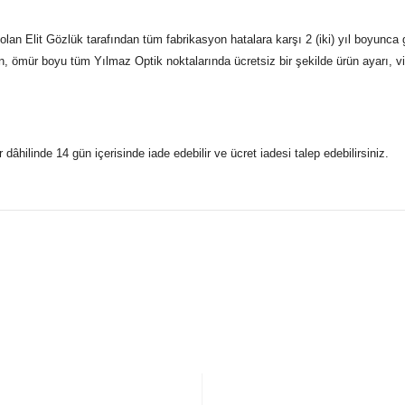
an Elit Gözlük tarafından tüm fabrikasyon hatalara karşı 2 (iki) yıl boyunca 
n, ömür boyu tüm Yılmaz Optik noktalarında ücretsiz bir şekilde ürün ayarı, vid
r dâhilinde 14 gün içerisinde iade edebilir ve ücret iadesi talep edebilirsiniz.
konularda yetersiz gördüğünüz noktaları öneri formunu kullanarak taraf
 gönderdiğimiz siparişleriniz mağazalarımızdan %100 orijinal sertif
Bu ürüne ilk yorumu siz yapın!
Yorum Yaz
5 07170 Kepez/Antalya