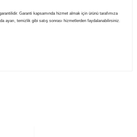
garantilidir. Garanti kapsamında hizmet almak için ürünü tarafımıza
a ayarı, temizlik gibi satış sonrası hizmetlerden faydalanabilirsiniz.
ımıza iletebilirsiniz.
ikasıyla kargoya verilmektedir.