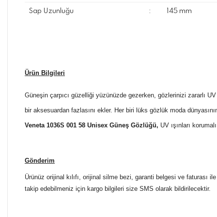
Sap Uzunluğu
:
145 mm
Ürün Bilgileri
Güneşin çarpıcı güzelliği yüzünüzde gezerken, gözlerinizi zararlı UV ı
bir aksesuardan fazlasını ekler. Her biri lüks gözlük moda dünyasın
Veneta 1036S 001 58 Unisex Güneş Gözlüğü
,
UV ışınları korumalı 
Gönderim
Ürünüz orijinal kılıfı, orijinal silme bezi, garanti belgesi ve faturası
takip edebilmeniz için kargo bilgileri size SMS olarak bildirilecektir.