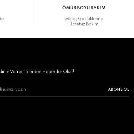
M
ÖMÜR BOYU BAKIM
de
Güneş Gözlüklerine
Ücretsiz Bakım
irim Ve Yeniliklerden Haberdar Olun!
ABONE OL