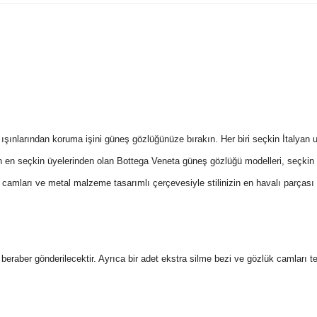
şınlarından koruma işini güneş gözlüğünüze bırakın. Her biri seçkin İtalyan ust
ın en seçkin üyelerinden olan Bottega Veneta güneş gözlüğü modelleri, seçkin 
camları ve metal malzeme tasarımlı çerçevesiyle stilinizin en havalı parçası 
 ile beraber gönderilecektir. Ayrıca bir adet ekstra silme bezi ve gözlük camları 