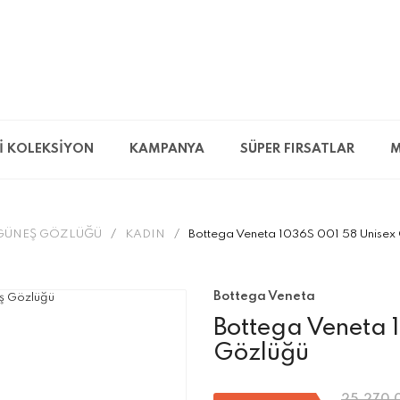
İ KOLEKSİYON
KAMPANYA
SÜPER FIRSATLAR
M
GÜNEŞ GÖZLÜĞÜ
KADIN
Bottega Veneta 1036S 001 58 Unisex
Bottega Veneta
Bottega Veneta 
Gözlüğü
25.270,