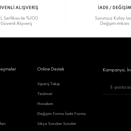
VENLİ ALIŞVERİŞ
İADE / DEĞİŞİ
L Serfikası ile %100
Sorunsuz Kolay İa
Güvenli Alışveriş
Değişim imkanı
a Alışveriş Merkezi No:309 D:42, 07170 Kepez/Antalya
Gönder
leşmeler
Online Destek
Kampanya, İnd
Sipariş Takip
Teslimat
uratpaşa/Antalya
Hesabım
Değişim Formu İade Formu
ları
Sıkça Sorulan Sorular