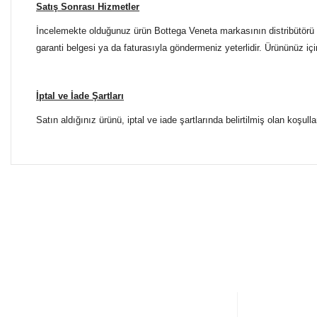
Satış Sonrası Hizmetler
İncelemekte olduğunuz ürün Bottega Veneta markasının distribütörü ol
garanti belgesi ya da faturasıyla göndermeniz yeterlidir. Ürününüz içi
İptal ve İade Şartları
Satın aldığınız ürünü, iptal ve iade şartlarında belirtilmiş olan koşulla
Bu ürünün fiyat bilgisi, resim, ürün açıklamalarında ve diğer 
Tüm Mağazalarımız Antalya'dadır. Türkiye'nin dört bir yanına
Görüş ve önerileriniz için teşekkür ederiz.
ŞUBELERİMİZE KOLAYCA ULAŞIN
Ürün resmi kalitesiz, bozuk veya görüntülenemiyor.
Yılmaz Optik Agora AVM
Ürün açıklamasında eksik bilgiler bulunuyor.
Altınova Sinan Mahallesi Çağdaş Sokak Agora AVM No:
0 553 698 70 37
Ürün bilgilerinde hatalar bulunuyor.
+90 553 698 70 37