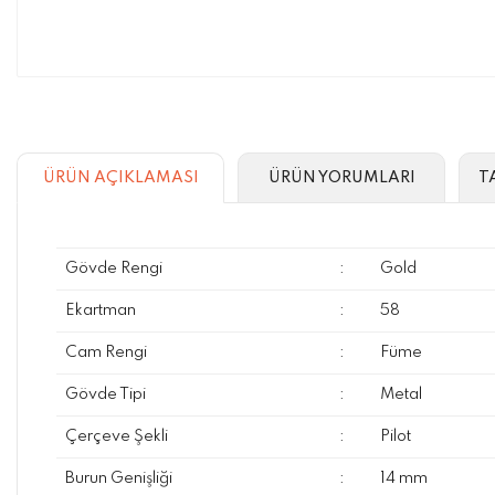
ÜRÜN AÇIKLAMASI
ÜRÜN YORUMLARI
T
Gövde Rengi
:
Gold
Ekartman
:
58
Cam Rengi
:
Füme
Gövde Tipi
:
Metal
Çerçeve Şekli
:
Pilot
Burun Genişliği
:
14 mm