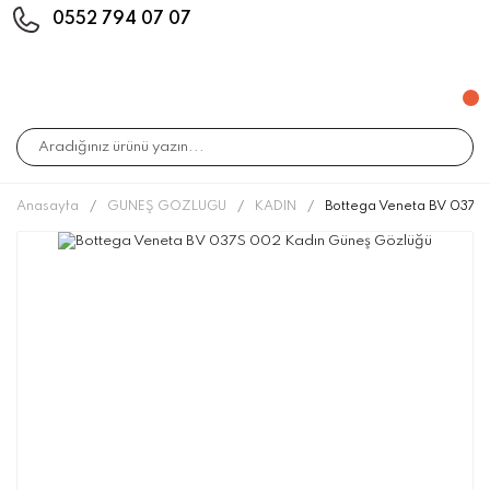
0552 794 07 07
Anasayfa
GÜNEŞ GÖZLÜĞÜ
KADIN
Bottega Veneta BV 037S