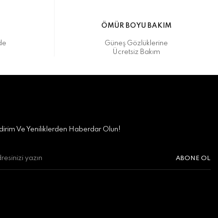
M
ÖMÜR BOYU BAKIM
de
Güneş Gözlüklerine
Ücretsiz Bakım
irim Ve Yeniliklerden Haberdar Olun!
ABONE OL