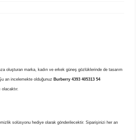
bir imza oluşturan marka, kadın ve erkek güneş gözlüklerinde de tasarım
i. Şu an incelemekte olduğunuz
Burberry
4393 405313 54
 olacaktır.
temizlik solüsyonu hediye olarak gönderilecektir. Siparişinizi her an