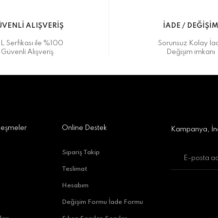
VENLİ ALIŞVERİŞ
İADE / DEĞİŞİ
L Serfikası ile %100
Sorunsuz Kolay İa
Güvenli Alışveriş
Değişim imkanı
a Alışveriş Merkezi No:309 D:42, 07170 Kepez/Antalya
Gönder
leşmeler
Online Destek
Kampanya, İnd
Sipariş Takip
Teslimat
uratpaşa/Antalya
Hesabım
Değişim Formu İade Formu