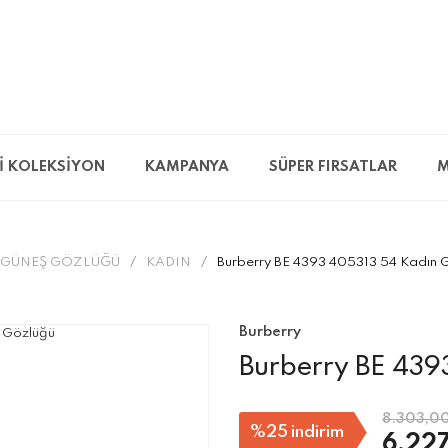
İ KOLEKSİYON
KAMPANYA
SÜPER FIRSATLAR
M
GÜNEŞ GÖZLÜĞÜ
KADIN
Burberry BE 4393 405313 54 Kadın 
Burberry
Burberry BE 439
8.303,00
%25
indirim
6.227