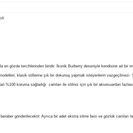
lı
n hala en gözde tercihlerinden biridir. İkonik Burberry deseniyle kendisine ait 
 modelleri, klasik stillerine şık bir dokunuş yapmak isteyenlerin vazgeçilmez
n %100 koruma sağladığı camları ile stiliniz için şık bir aksesuardan fazlası
 ile beraber gönderilecektir. Ayrıca bir adet ekstra silme bezi ve gözlük camları 