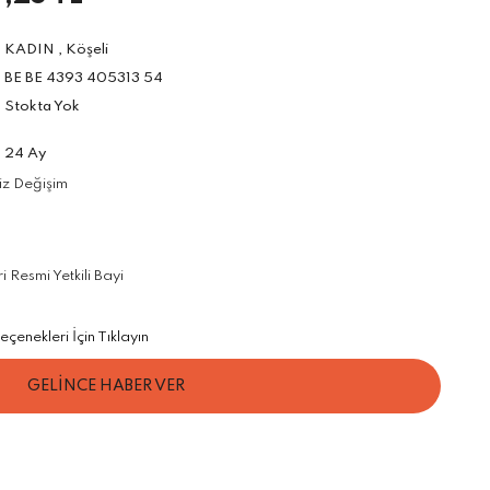
KADIN
,
Köşeli
BE BE 4393 405313 54
Stokta Yok
24 Ay
iz Değişim
Resmi Yetkili Bayi
çenekleri İçin Tıklayın
GELİNCE HABER VER