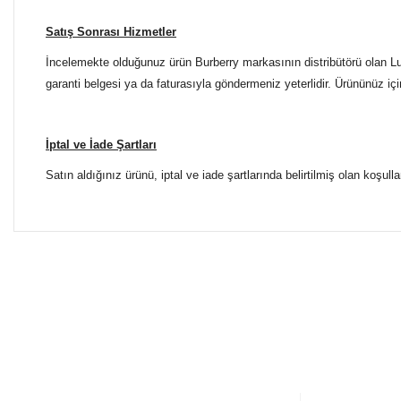
Satış Sonrası Hizmetler
İncelemekte olduğunuz ürün Burberry markasının distribütörü olan Lux
garanti belgesi ya da faturasıyla göndermeniz yeterlidir. Ürününüz içi
İptal ve İade Şartları
Satın aldığınız ürünü, iptal ve iade şartlarında belirtilmiş olan koşulla
Bu ürünün fiyat bilgisi, resim, ürün açıklamalarında ve diğer 
Tüm Mağazalarımız Antalya'dadır. Türkiye'nin dört bir yanına
Görüş ve önerileriniz için teşekkür ederiz.
ŞUBELERİMİZE KOLAYCA ULAŞIN
Ürün resmi kalitesiz, bozuk veya görüntülenemiyor.
Yılmaz Optik Agora AVM
Ürün açıklamasında eksik bilgiler bulunuyor.
Altınova Sinan Mahallesi Çağdaş Sokak Agora AVM No:
0 553 698 70 37