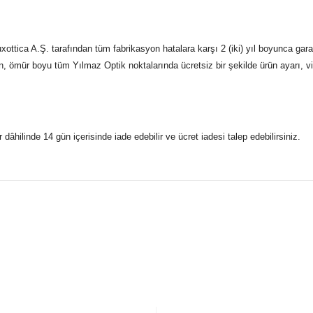
ottica A.Ş. tarafından tüm fabrikasyon hatalara karşı 2 (iki) yıl boyunca gara
n, ömür boyu tüm Yılmaz Optik noktalarında ücretsiz bir şekilde ürün ayarı, vid
r dâhilinde 14 gün içerisinde iade edebilir ve ücret iadesi talep edebilirsiniz.
konularda yetersiz gördüğünüz noktaları öneri formunu kullanarak taraf
 gönderdiğimiz siparişleriniz mağazalarımızdan %100 orijinal sertif
Bu ürüne ilk yorumu siz yapın!
Yorum Yaz
5 07170 Kepez/Antalya