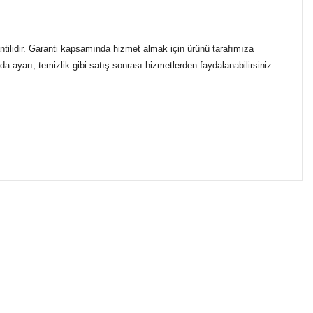
ntilidir. Garanti kapsamında hizmet almak için ürünü tarafımıza
a ayarı, temizlik gibi satış sonrası hizmetlerden faydalanabilirsiniz.
ımıza iletebilirsiniz.
ikasıyla kargoya verilmektedir.