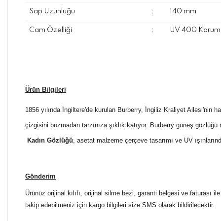
Sap Uzunluğu
:
140 mm
Cam Özelliği
:
UV 400 Koruma
Ürün Bilgileri
1856 yılında İngiltere'de kurulan Burberry, İngiliz Kraliyet Ailesi'ni
çizgisini bozmadan tarzınıza şıklık katıyor. Burberry güneş gözlüğü
Kadın Gözlüğü
, asetat malzeme çerçeve tasarımı ve UV ışınlarında
Gönderim
Ürünüz orijinal kılıfı, orijinal silme bezi, garanti belgesi ve faturası
takip edebilmeniz için kargo bilgileri size SMS olarak bildirilecektir.