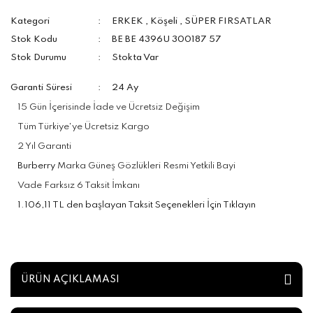
Kategori
ERKEK
,
Köşeli
,
SÜPER FIRSATLAR
Stok Kodu
BE BE 4396U 300187 57
Stok Durumu
Stokta Var
Garanti Süresi
24 Ay
15 Gün İçerisinde İade ve Ücretsiz Değişim
Tüm Türkiye'ye Ücretsiz Kargo
2 Yıl Garanti
Burberry
Marka Güneş Gözlükleri Resmi Yetkili Bayi
Vade Farksız 6 Taksit İmkanı
1.106,11 TL den başlayan Taksit Seçenekleri İçin Tıklayın
ÜRÜN AÇIKLAMASI