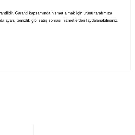
rantilidir. Garanti kapsamında hizmet almak için ürünü tarafımıza
a ayarı, temizlik gibi satış sonrası hizmetlerden faydalanabilirsiniz.
ımıza iletebilirsiniz.
ikasıyla kargoya verilmektedir.