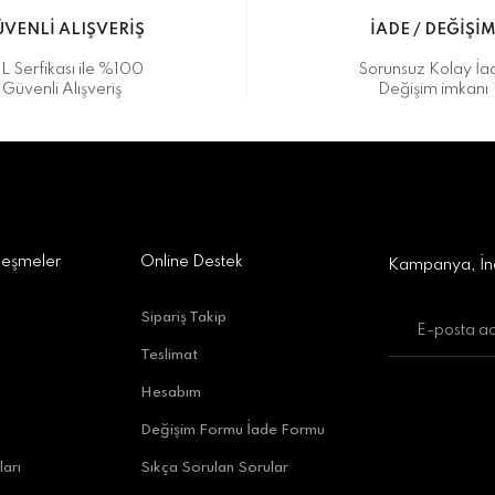
VENLİ ALIŞVERİŞ
İADE / DEĞİŞİ
L Serfikası ile %100
Sorunsuz Kolay İa
Güvenli Alışveriş
Değişim imkanı
a Alışveriş Merkezi No:309 D:42, 07170 Kepez/Antalya
Gönder
leşmeler
Online Destek
Kampanya, İnd
Sipariş Takip
Teslimat
uratpaşa/Antalya
Hesabım
Değişim Formu İade Formu
ları
Sıkça Sorulan Sorular