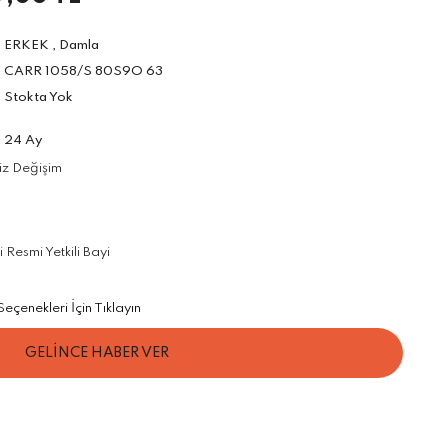
ERKEK
,
Damla
CARR 1058/S 80S9O 63
Stokta Yok
24 Ay
iz Değişim
Resmi Yetkili Bayi
çenekleri İçin Tıklayın
GELİNCE HABER VER