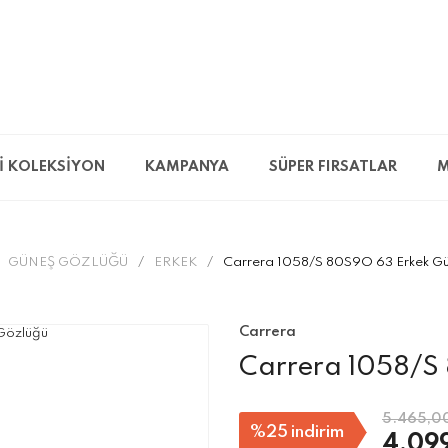
İ KOLEKSİYON
KAMPANYA
SÜPER FIRSATLAR
M
GÜNEŞ GÖZLÜĞÜ
ERKEK
Carrera 1058/S 80S9O 63 Erkek G
Carrera
Carrera 1058/S
5.465,0
%25
indirim
4.09