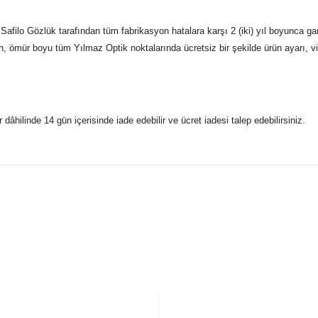
Safilo Gözlük tarafından tüm fabrikasyon hatalara karşı 2 (iki) yıl boyunca ga
n, ömür boyu tüm Yılmaz Optik noktalarında ücretsiz bir şekilde ürün ayarı, vid
r dâhilinde 14 gün içerisinde iade edebilir ve ücret iadesi talep edebilirsiniz.
konularda yetersiz gördüğünüz noktaları öneri formunu kullanarak taraf
 gönderdiğimiz siparişleriniz mağazalarımızdan %100 orijinal sertif
Bu ürüne ilk yorumu siz yapın!
Yorum Yaz
5 07170 Kepez/Antalya