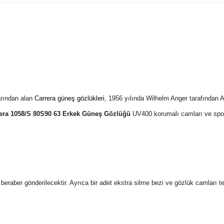
arından alan
Carrera güneş gözlükleri
, 1956 yılında Wilhelm Anger tarafından
era 1058/S 80S90 63 Erkek Güneş Gözlüğü
UV400 korumalı camları ve spor
 ile beraber gönderilecektir. Ayrıca bir adet ekstra silme bezi ve gözlük camları 