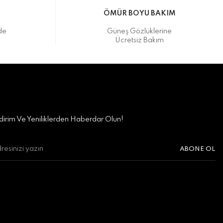
M
ÖMÜR BOYU BAKIM
de
Güneş Gözlüklerine
Ücretsiz Bakım
irim Ve Yeniliklerden Haberdar Olun!
ABONE OL