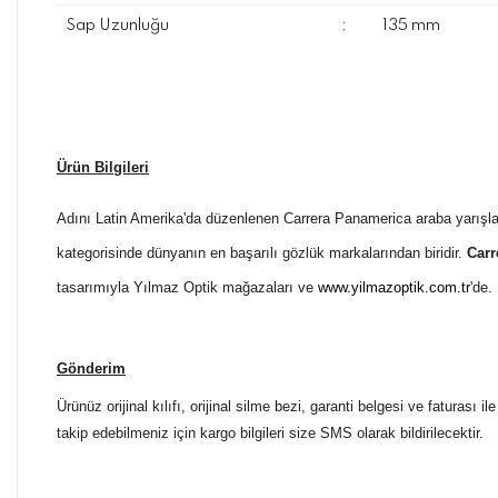
Sap Uzunluğu
:
135 mm
Ürün Bilgileri
Adını Latin Amerika'da düzenlenen Carrera Panamerica araba yarışl
kategorisinde dünyanın en başarılı gözlük markalarından biridir.
Carr
tasarımıyla
Yılmaz
Optik mağazaları ve
www.yilmazoptik.com.tr
'de.
Gönderim
Ürünüz orijinal kılıfı, orijinal silme bezi, garanti belgesi ve faturası
takip edebilmeniz için kargo bilgileri size SMS olarak bildirilecektir.