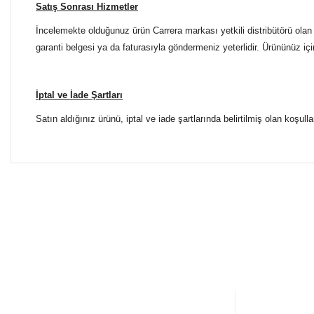
Satış Sonrası Hizmetler
İncelemekte olduğunuz ürün Carrera markası yetkili distribütörü olan 
garanti belgesi ya da faturasıyla göndermeniz yeterlidir. Ürününüz içi
İptal ve İade Şartları
Satın aldığınız ürünü, iptal ve iade şartlarında belirtilmiş olan koşulla
Bu ürünün fiyat bilgisi, resim, ürün açıklamalarında ve diğer 
Tüm Mağazalarımız Antalya'dadır. Türkiye'nin dört bir yanına
Görüş ve önerileriniz için teşekkür ederiz.
ŞUBELERİMİZE KOLAYCA ULAŞIN
Ürün resmi kalitesiz, bozuk veya görüntülenemiyor.
Yılmaz Optik Agora AVM
Ürün açıklamasında eksik bilgiler bulunuyor.
Altınova Sinan Mahallesi Çağdaş Sokak Agora AVM No:
0 553 698 70 37
Ürün bilgilerinde hatalar bulunuyor.
+90 553 698 70 37