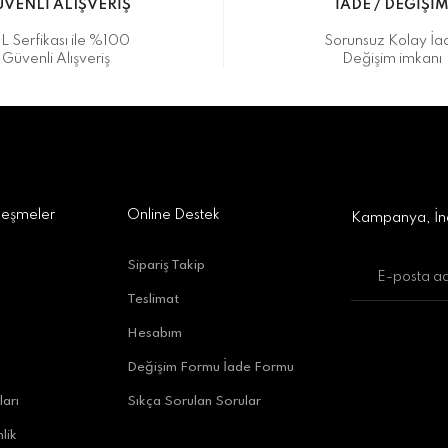
VENLİ ALIŞVERİŞ
İADE / DEĞİŞİ
L Serfikası ile %100
Sorunsuz Kolay İa
Güvenli Alışveriş
Değişim imkanı
a Alışveriş Merkezi No:309 D:42, 07170 Kepez/Antalya
Gönder
leşmeler
Online Destek
Kampanya, İnd
Sipariş Takip
Teslimat
uratpaşa/Antalya
Hesabım
Değişim Formu İade Formu
ları
Sıkça Sorulan Sorular
lik