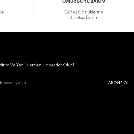
M
ÖMÜR BOYU BAKIM
de
Güneş Gözlüklerine
Ücretsiz Bakım
irim Ve Yeniliklerden Haberdar Olun!
ABONE OL