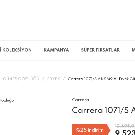
İ KOLEKSİYON
KAMPANYA
SÜPER FIRSATLAR
M
GÜNEŞ GÖZLÜĞÜ
ERKEK
Carrera 1071/S ANSM9 61 Erkek G
Carrera
Carrera 1071/S
12.698,0
%25
indirim
9.523