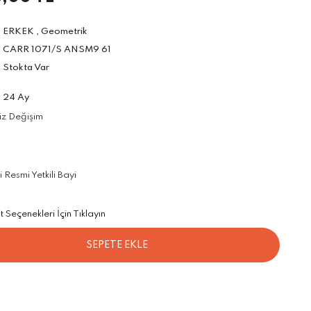
ERKEK
,
Geometrik
CARR 1071/S ANSM9 61
Stokta Var
24 Ay
iz Değişim
Resmi Yetkili Bayi
Seçenekleri İçin Tıklayın
SEPETE EKLE