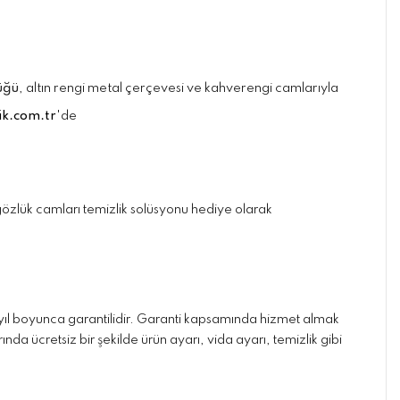
üğü
, altın rengi metal çerçevesi ve kahverengi camlarıyla
k.com.tr
'de
ve gözlük camları temizlik solüsyonu hediye olarak
) yıl boyunca garantilidir. Garanti kapsamında hizmet almak
da ücretsiz bir şekilde ürün ayarı, vida ayarı, temizlik gibi