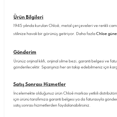
Ürün Bilgileri
1945 yılında kurulan Chloê, metal çerçeveleri ve renkli caml
stilinize havalı bir görünüş getiriyor. Daha fazla
Chloe güne
Gönderim
Ürünüz orijinal kılıfı, orijinal silme bezi, garanti belgesi ve 
gönderilecektir. Siparişinizi her an takip edebilmeniz için kargo
Satış Sonrası Hizmetler
İncelemekte olduğunuz ürün Chloê markası yetkili distribütör
için ürünü tarafımıza garanti belgesi ya da faturasıyla gönder
satış sonrası hizmetlerden faydalanabilirsiniz.