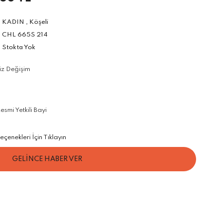
KADIN
,
Köşeli
CHL 665S 214
Stokta Yok
iz Değişim
smi Yetkili Bayi
çenekleri İçin Tıklayın
GELİNCE HABER VER