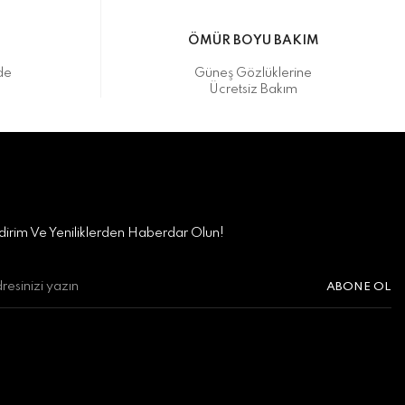
M
ÖMÜR BOYU BAKIM
de
Güneş Gözlüklerine
Ücretsiz Bakım
irim Ve Yeniliklerden Haberdar Olun!
ABONE OL