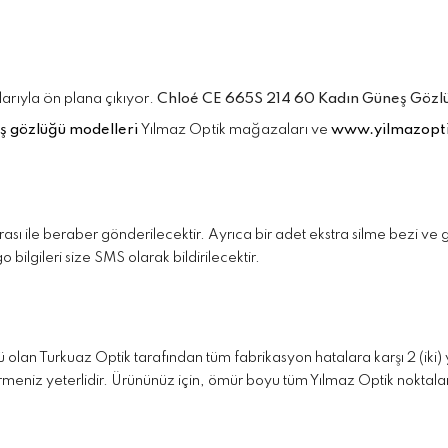
arıyla ön plana çıkıyor.
Chloé CE 665S 214 60 Kadın Güneş Gözl
ş gözlüğü modelleri
Yılmaz Optik mağazaları ve
www.yilmazopti
faturası ile beraber gönderilecektir. Ayrıca bir adet ekstra silme bezi 
 bilgileri size SMS olarak bildirilecektir.
ü olan Turkuaz Optik tarafından tüm fabrikasyon hatalara karşı 2 (iki
meniz yeterlidir. Ürününüz için, ömür boyu tüm Yılmaz Optik noktaların