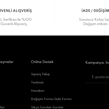
VENLİ ALIŞVERİŞ
İADE / DEĞİŞİ
L Serfikası ile %100
Sorunsuz Kolay İa
Güvenli Alışveriş
Değişim imkanı
a Alışveriş Merkezi No:309 D:42, 07170 Kepez/Antalya
Gönder
leşmeler
Online Destek
Kampanya, İnd
Sipariş Takip
Teslimat
uratpaşa/Antalya
Hesabım
Değişim Formu İade Formu
ları
Sıkça Sorulan Sorular