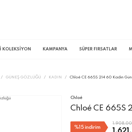
İ KOLEKSİYON
KAMPANYA
SÜPER FIRSATLAR
M
GÜNEŞ GÖZLÜĞÜ
KADIN
Chloé CE 665S 214 60 Kadın Gün
Chloé
Chloé CE 665S 
1.908,00
%15
indirim
1.621