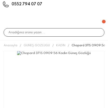
0552 794 07 07
Anasayfa
GÜNEŞ GÖZLÜĞÜ
KADIN
Chopard 371S 0909 56 K