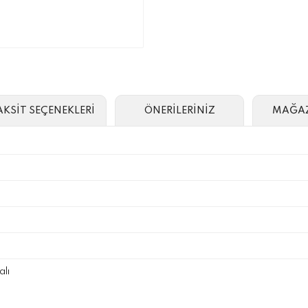
AKSİT SEÇENEKLERİ
ÖNERİLERİNİZ
MAĞAZ
lı