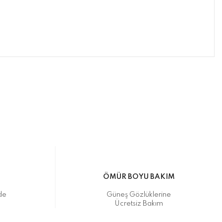
ımıza iletebilirsiniz.
ikasıyla kargoya verilmektedir.
M
ÖMÜR BOYU BAKIM
de
Güneş Gözlüklerine
Ücretsiz Bakım