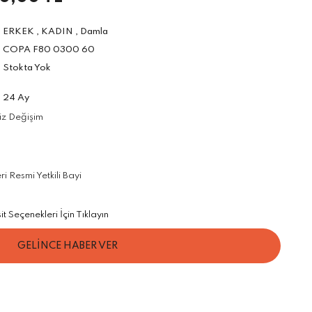
ERKEK
,
KADIN
,
Damla
COPA F80 0300 60
Stokta Yok
24 Ay
iz Değişim
 Resmi Yetkili Bayi
 Seçenekleri İçin Tıklayın
GELİNCE HABER VER