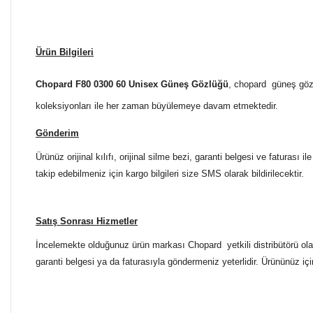
Ürün Bilgileri
Chopard F80 0300 60 Unisex Güneş Gözlüğü
, chopard güneş gözlü
koleksiyonları ile her zaman büyülemeye davam etmektedir.
Gönderim
Ürünüz orijinal kılıfı, orijinal silme bezi, garanti belgesi ve faturası
takip edebilmeniz için kargo bilgileri size SMS olarak bildirilecektir.
Satış Sonrası Hizmetler
İncelemekte olduğunuz ürün markası Chopard yetkili distribütörü olan
garanti belgesi ya da faturasıyla göndermeniz yeterlidir. Ürününüz içi