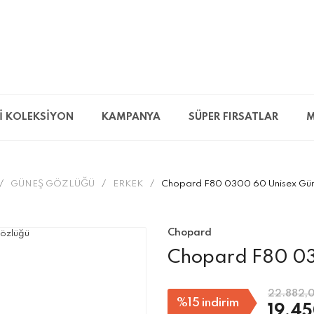
İ KOLEKSİYON
KAMPANYA
SÜPER FIRSATLAR
M
GÜNEŞ GÖZLÜĞÜ
ERKEK
Chopard F80 0300 60 Unisex Gün
Chopard
Chopard F80 03
22.882,
%15
indirim
19.45