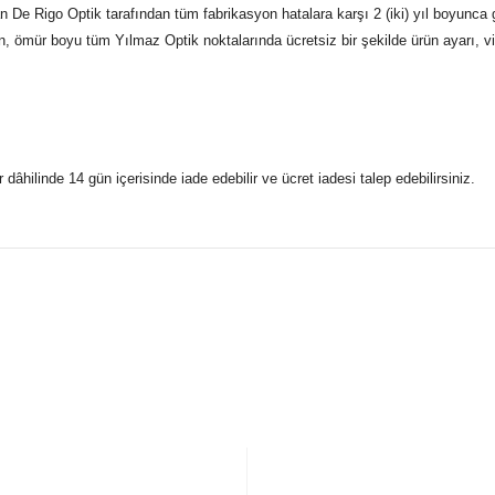
 De Rigo Optik tarafından tüm fabrikasyon hatalara karşı 2 (iki) yıl boyunca 
n, ömür boyu tüm Yılmaz Optik noktalarında ücretsiz bir şekilde ürün ayarı, vid
r dâhilinde 14 gün içerisinde iade edebilir ve ücret iadesi talep edebilirsiniz.
konularda yetersiz gördüğünüz noktaları öneri formunu kullanarak taraf
 gönderdiğimiz siparişleriniz mağazalarımızdan %100 orijinal sertif
Bu ürüne ilk yorumu siz yapın!
Yorum Yaz
5 07170 Kepez/Antalya