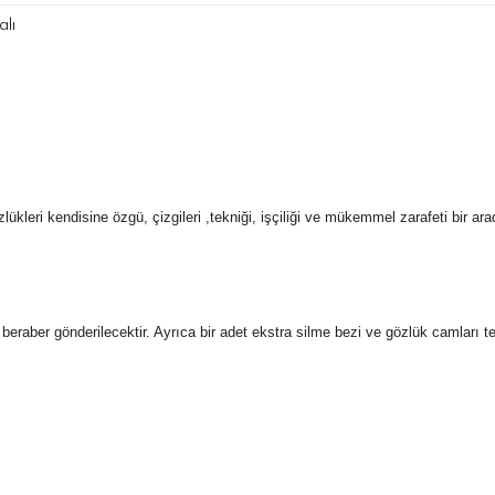
lı
kleri kendisine özgü, çizgileri ,
tekniği
,
işçiliği
ve mükemmel
zarafeti bir ar
 ile beraber gönderilecektir. Ayrıca bir adet ekstra silme bezi ve gözlük camları 