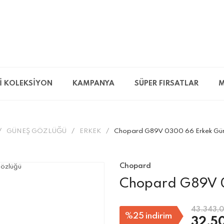
İ KOLEKSİYON
KAMPANYA
SÜPER FIRSATLAR
M
GÜNEŞ GÖZLÜĞÜ
ERKEK
Chopard G89V 0300 66 Erkek Gü
Chopard
Chopard G89V 0
43.343,0
%25
indirim
32.5