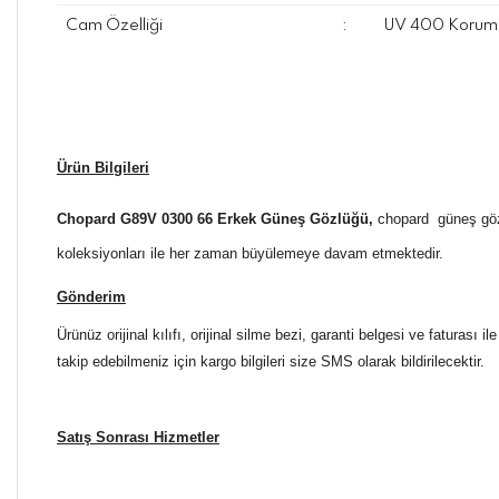
Cam Özelliği
:
UV 400 Koruma
Ürün Bilgileri
Chopard G89V 0300 66 Erkek Güneş Gözlüğü
,
chopard güneş gözlü
koleksiyonları ile her zaman büyülemeye davam etmektedir.
Gönderim
Ürünüz orijinal kılıfı, orijinal silme bezi, garanti belgesi ve faturası
takip edebilmeniz için kargo bilgileri size SMS olarak bildirilecektir.
Satış Sonrası Hizmetler