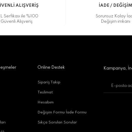
VENLİ ALIŞVERİŞ
İADE / DEĞİŞİ
L Serfikası ile %100
Sorunsuz Kolay İa
Güvenli Alışveriş
Değişim imkanı
a Alışveriş Merkezi No:309 D:42, 07170 Kepez/Antalya
Gönder
leşmeler
Online Destek
Kampanya, İnd
Sipariş Takip
Teslimat
uratpaşa/Antalya
Hesabım
Değişim Formu İade Formu
ları
Sıkça Sorulan Sorular