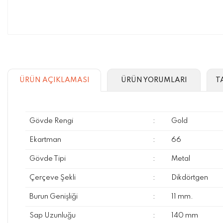
ÜRÜN AÇIKLAMASI
ÜRÜN YORUMLARI
T
Gövde Rengi
:
Gold
Ekartman
:
66
Gövde Tipi
:
Metal
Çerçeve Şekli
:
Dikdörtgen
Burun Genişliği
:
11 mm.
Sap Uzunluğu
:
140 mm