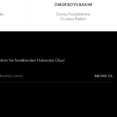
M
ÖMÜR BOYU BAKIM
de
Güneş Gözlüklerine
Ücretsiz Bakım
irim Ve Yeniliklerden Haberdar Olun!
ABONE OL