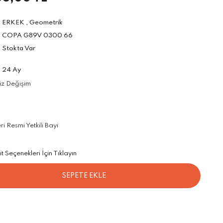
ERKEK
,
Geometrik
COPA G89V 0300 66
Stokta Var
24 Ay
iz Değişim
 Resmi Yetkili Bayi
Seçenekleri İçin Tıklayın
SEPETE EKLE