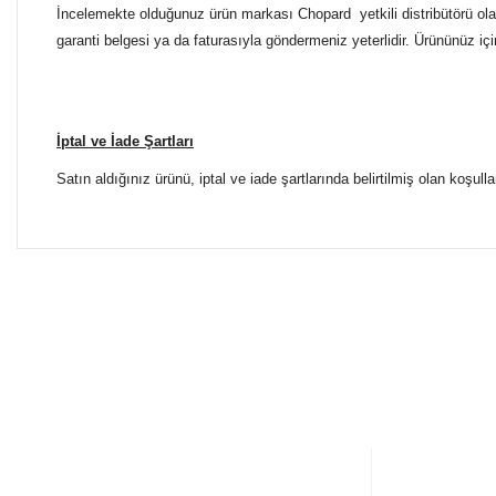
İncelemekte olduğunuz ürün markası Chopard yetkili distribütörü olan
garanti belgesi ya da faturasıyla göndermeniz yeterlidir. Ürününüz içi
İptal ve İade Şartları
Satın aldığınız ürünü, iptal ve iade şartlarında belirtilmiş olan koşulla
Bu ürünün fiyat bilgisi, resim, ürün açıklamalarında ve diğer 
Tüm Mağazalarımız Antalya'dadır. Türkiye'nin dört bir yanına
Görüş ve önerileriniz için teşekkür ederiz.
ŞUBELERİMİZE KOLAYCA ULAŞIN
Ürün resmi kalitesiz, bozuk veya görüntülenemiyor.
Yılmaz Optik Agora AVM
Ürün açıklamasında eksik bilgiler bulunuyor.
Altınova Sinan Mahallesi Çağdaş Sokak Agora AVM No:
0 553 698 70 37
Ürün bilgilerinde hatalar bulunuyor.
+90 553 698 70 37