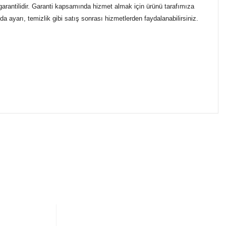
garantilidir. Garanti kapsamında hizmet almak için ürünü tarafımıza
a ayarı, temizlik gibi satış sonrası hizmetlerden faydalanabilirsiniz.
ımıza iletebilirsiniz.
ikasıyla kargoya verilmektedir.