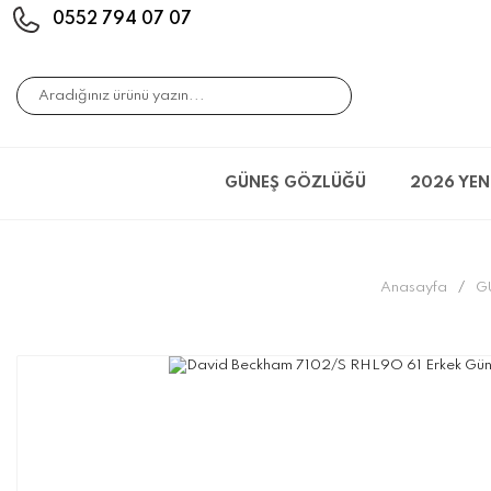
0552 794 07 07
GÜNEŞ GÖZLÜĞÜ
2026 YEN
Anasayfa
G