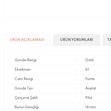
ÜRÜN AÇIKLAMASI
ÜRÜN YORUMLARI
T
Gövde Rengi
:
Gold
Ekartman
:
61
Cam Rengi
:
Füme
Gövde Tipi
:
Asetat
Çerçeve Şekli
:
Pilot
Burun Genişliği
:
14 mm