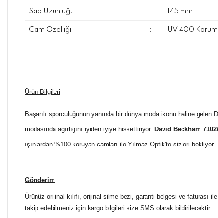
Sap Uzunluğu
:
145 mm
Cam Özelliği
:
UV 400 Koruma
Ürün Bilgileri
Başarılı sporculuğunun yanında bir dünya moda ikonu haline gelen 
modasında ağırlığını iyiden iyiye hissettiriyor.
David Beckham 7102
ışınlardan %100 koruyan camları ile Yılmaz Optik'te sizleri bekliyor.
Gönderim
Ürünüz orijinal kılıfı, orijinal silme bezi, garanti belgesi ve faturası
takip edebilmeniz için kargo bilgileri size SMS olarak bildirilecektir.