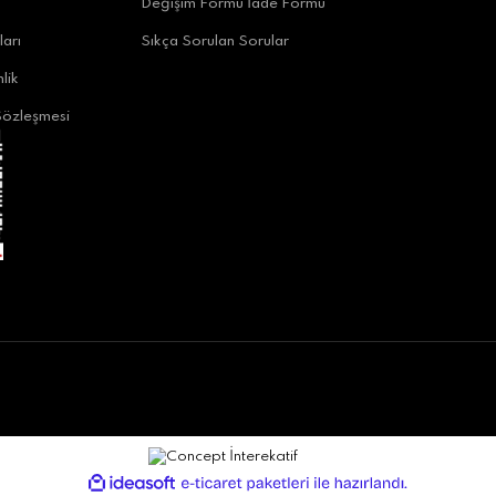
Değişim Formu İade Formu
ları
Sıkça Sorulan Sorular
lik
Sözleşmesi
alya
ya
ile
ideasoft
e-