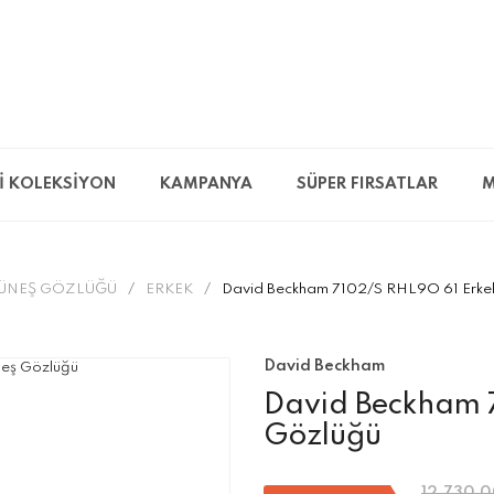
İ KOLEKSİYON
KAMPANYA
SÜPER FIRSATLAR
M
ÜNEŞ GÖZLÜĞÜ
ERKEK
David Beckham 7102/S RHL9O 61 Erke
David Beckham
David Beckham 
Gözlüğü
12.730,0