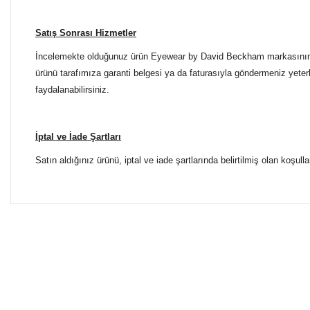
Satış Sonrası Hizmetler
İncelemekte olduğunuz ürün Eyewear by David Beckham markasının dist
ürünü tarafımıza garanti belgesi ya da faturasıyla göndermeniz yeterl
faydalanabilirsiniz.
İptal ve İade Şartları
Satın aldığınız ürünü, iptal ve iade şartlarında belirtilmiş olan koşulla
Bu ürünün fiyat bilgisi, resim, ürün açıklamalarında ve diğer 
Tüm Mağazalarımız Antalya'dadır. Türkiye'nin dört bir yanına
Görüş ve önerileriniz için teşekkür ederiz.
ŞUBELERİMİZE KOLAYCA ULAŞIN
Ürün resmi kalitesiz, bozuk veya görüntülenemiyor.
Yılmaz Optik Agora AVM