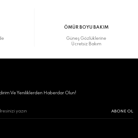
M
ÖMÜR BOYU BAKIM
de
Güneş Gözlüklerine
Ücretsiz Bakım
irim Ve Yeniliklerden Haberdar Olun!
ABONE OL