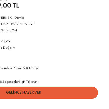
,00 TL
ERKEK
,
Damla
DB 7102/S RHL9O 61
Stokta Yok
24 Ay
iz Değişim
ükleri Resmi Yetkili Bayi
Seçenekleri İçin Tıklayın
GELİNCE HABER VER