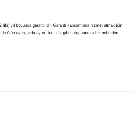
(iki) yıl boyunca garantilidir. Garanti kapsamında hizmet almak için
de ürün ayarı, vida ayarı, temizlik gibi satış sonrası hizmetlerden
ımıza iletebilirsiniz.
ikasıyla kargoya verilmektedir.