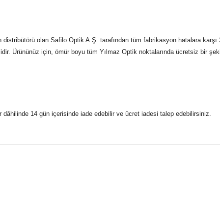
ribütörü olan Safilo Optik A.Ş. tarafından tüm fabrikasyon hatalara karşı 2 
idir. Ürününüz için, ömür boyu tüm Yılmaz Optik noktalarında ücretsiz bir şekil
r dâhilinde 14 gün içerisinde iade edebilir ve ücret iadesi talep edebilirsiniz.
konularda yetersiz gördüğünüz noktaları öneri formunu kullanarak taraf
 gönderdiğimiz siparişleriniz mağazalarımızdan %100 orijinal sertif
Bu ürüne ilk yorumu siz yapın!
Yorum Yaz