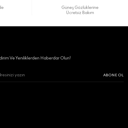
de
Güneş Gözlüklerine
Ücretsiz Bakım
irim Ve Yeniliklerden Haberdar Olun!
ABONE OL