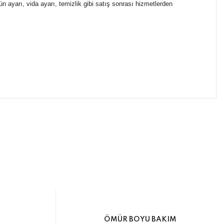
n ayarı, vida ayarı, temizlik gibi satış sonrası hizmetlerden
ımıza iletebilirsiniz.
ikasıyla kargoya verilmektedir.
M
ÖMÜR BOYU BAKIM