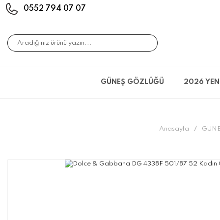
0552 794 07 07
GÜNEŞ GÖZLÜĞÜ
2026 YEN
Anasayfa
GÜNE