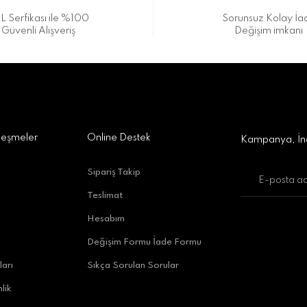
L Serfikası ile %100
Sorunsuz Kolay İa
Güvenli Alışveriş
Değişim imkanı
a Alışveriş Merkezi No:309 D:42, 07170 Kepez/Antalya
Gönder
leşmeler
Online Destek
Kampanya, İnd
Sipariş Takip
Teslimat
uratpaşa/Antalya
Hesabım
Değişim Formu İade Formu
ları
Sıkça Sorulan Sorular
lik