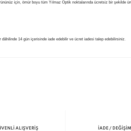
Ürününüz için, ömür boyu tüm Yılmaz Optik noktalarında ücretsiz bir şekilde ürü
r dâhilinde 14 gün içerisinde iade edebilir ve ücret iadesi talep edebilirsiniz.
konularda yetersiz gördüğünüz noktaları öneri formunu kullanarak taraf
 gönderdiğimiz siparişleriniz mağazalarımızdan %100 orijinal sertif
Bu ürüne ilk yorumu siz yapın!
Yorum Yaz
5 07170 Kepez/Antalya
VENLİ ALIŞVERİŞ
İADE / DEĞİŞİ