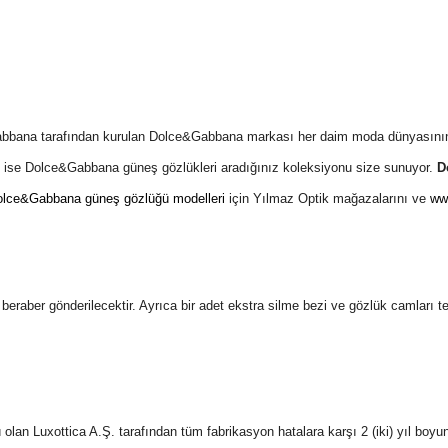
Gabbana tarafından kurulan Dolce&Gabbana markası her daim moda dünyasının
k ise Dolce&Gabbana güneş gözlükleri aradığınız koleksiyonu size sunuyor.
D
lce&Gabbana güneş gözlüğü modelleri
için Yılmaz Optik mağazalarını ve
ww
 ile beraber gönderilecektir. Ayrıca bir adet ekstra silme bezi ve gözlük camları 
an Luxottica A.Ş. tarafından tüm fabrikasyon hatalara karşı 2 (iki) yıl boyun