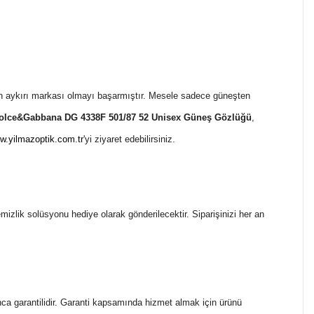
 aykırı markası olmayı başarmıştır. Mesele sadece güneşten
olce&Gabbana DG 4338F 501/87 52 Unisex
Güneş Gözlüğü
,
w.yilmazoptik.com.tr
'yi ziyaret edebilirsiniz.
temizlik solüsyonu hediye olarak gönderilecektir. Siparişinizi her an
ca garantilidir. Garanti kapsamında hizmet almak için ürünü