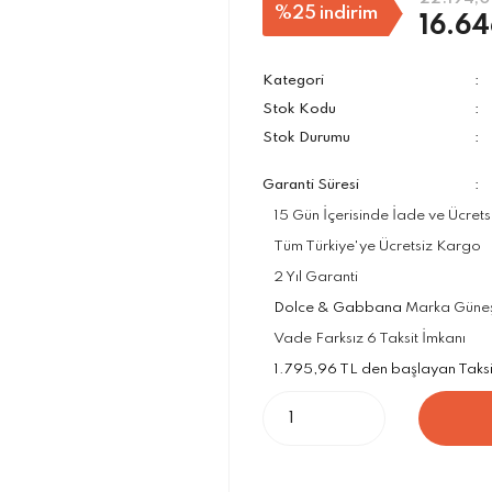
%25
indirim
16.64
Kategori
Stok Kodu
Stok Durumu
Garanti Süresi
15 Gün İçerisinde İade ve Ücrets
Tüm Türkiye'ye Ücretsiz Kargo
2 Yıl Garanti
Dolce & Gabbana
Marka Güneş G
Vade Farksız 6 Taksit İmkanı
1.795,96 TL den başlayan Taksit 