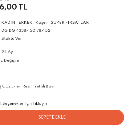
6,00 TL
KADIN
,
ERKEK
,
Köşeli
,
SÜPER FIRSATLAR
DG DG 4338F 501/87 52
Stokta Var
24 Ay
iz Değişim
özlükleri Resmi Yetkili Bayi
Seçenekleri İçin Tıklayın
SEPETE EKLE