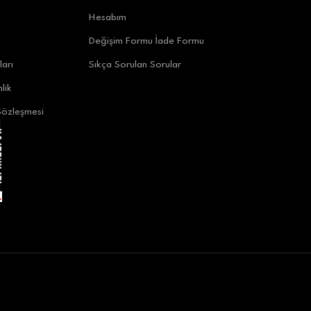
uratpaşa/Antalya
Hesabım
Değişim Formu İade Formu
ları
Sıkça Sorulan Sorular
lik
Sözleşmesi
alya
ya