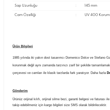
Sap Uzunluğu
:
145 mm
Cam Özelliği
:
UV 400 Koruma
Ürün Bilgileri
1985 yılında iki yakın dost tasarımcı Domenico Dolce ve Stefano 
korunmak değil aynı zamanda tarzınızı zarif bir şekilde tamamlamak
çerçevesi ve camları ile klasik tarzlarda fark yaratıyor. Daha fazla
D
Gönderim
Ürünüz orijinal kılıfı, orijinal silme bezi, garanti belgesi ve faturası
takip edebilmeniz için kargo bilgileri size SMS olarak bildirilecektir.