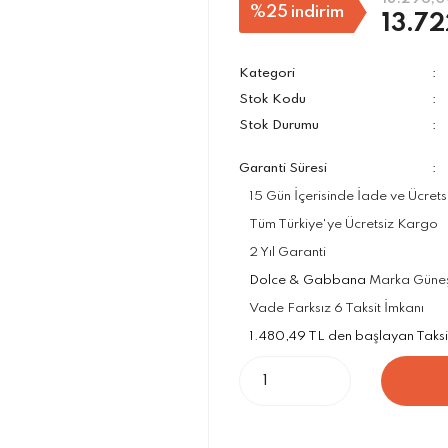
%25
indirim
13.72
Kategori
Stok Kodu
Stok Durumu
Garanti Süresi
15 Gün İçerisinde İade ve Ücrets
Tüm Türkiye'ye Ücretsiz Kargo
2 Yıl Garanti
Dolce & Gabbana
Marka Güneş G
Vade Farksız 6 Taksit İmkanı
1.480,49 TL den başlayan Taksit 