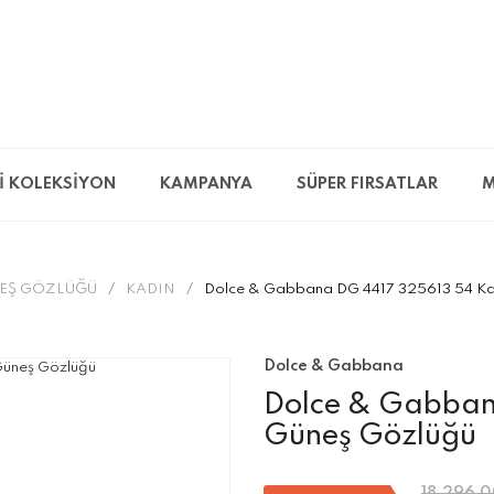
İ KOLEKSİYON
KAMPANYA
SÜPER FIRSATLAR
M
EŞ GÖZLÜĞÜ
KADIN
Dolce & Gabbana DG 4417 325613 54 Ka
Dolce & Gabbana
Dolce & Gabban
Güneş Gözlüğü
18.296,0