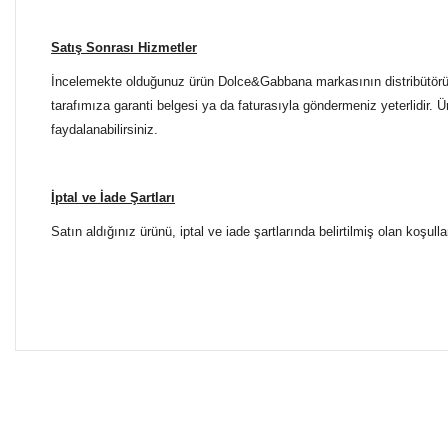
Satış Sonrası Hizmetler
İncelemekte olduğunuz ürün Dolce&Gabbana markasının distribütörü ol
tarafımıza garanti belgesi ya da faturasıyla göndermeniz yeterlidir. 
faydalanabilirsiniz.
İptal ve İade Şartları
Satın aldığınız ürünü, iptal ve iade şartlarında belirtilmiş olan koşulla
Bu ürünün fiyat bilgisi, resim, ürün açıklamalarında ve diğer 
Tüm Mağazalarımız Antalya'dadır. Türkiye'nin dört bir yanına
Görüş ve önerileriniz için teşekkür ederiz.
ŞUBELERİMİZE KOLAYCA ULAŞIN