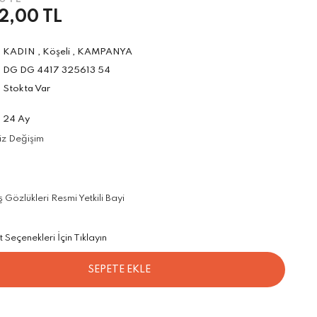
2,00 TL
KADIN
,
Köşeli
,
KAMPANYA
DG DG 4417 325613 54
Stokta Var
24 Ay
iz Değişim
özlükleri Resmi Yetkili Bayi
Seçenekleri İçin Tıklayın
SEPETE EKLE