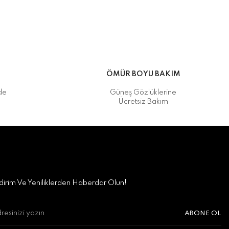
M
ÖMÜR BOYU BAKIM
de
Güneş Gözlüklerine
Ücretsiz Bakım
irim Ve Yeniliklerden Haberdar Olun!
ABONE OL