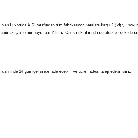
an Luxottica A.Ş. tarafından tüm fabrikasyon hatalara karşı 2 (iki) yıl boyun
Ürününüz için, ömür boyu tüm Yılmaz Optik noktalarında ücretsiz bir şekilde ürü
r dâhilinde 14 gün içerisinde iade edebilir ve ücret iadesi talep edebilirsiniz.
konularda yetersiz gördüğünüz noktaları öneri formunu kullanarak taraf
 gönderdiğimiz siparişleriniz mağazalarımızdan %100 orijinal sertif
Bu ürüne ilk yorumu siz yapın!