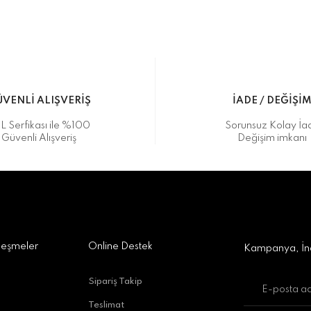
Yorum Yaz
5 07170 Kepez/Antalya
VENLİ ALIŞVERİŞ
İADE / DEĞİŞİ
L Serfikası ile %100
Sorunsuz Kolay İa
Güvenli Alışveriş
Değişim imkanı
a Alışveriş Merkezi No:309 D:42, 07170 Kepez/Antalya
Gönder
leşmeler
Online Destek
Kampanya, İnd
Sipariş Takip
Teslimat