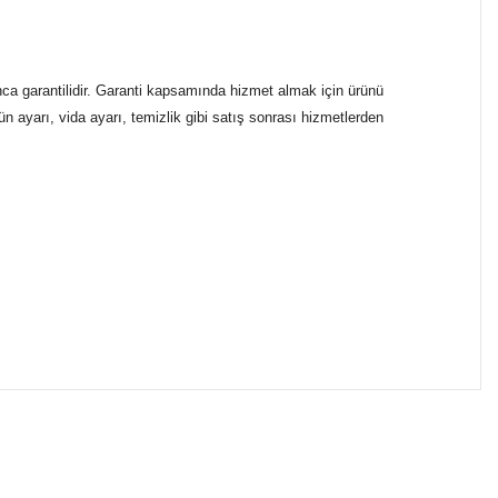
ca garantilidir. Garanti kapsamında hizmet almak için ürünü
n ayarı, vida ayarı, temizlik gibi satış sonrası hizmetlerden
ımıza iletebilirsiniz.
ikasıyla kargoya verilmektedir.