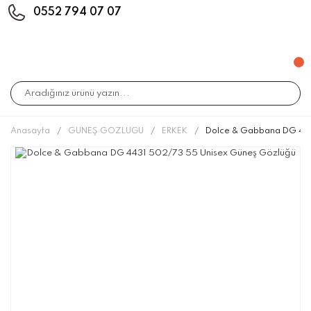
0552 794 07 07
Anasayfa
GÜNEŞ GÖZLÜĞÜ
ERKEK
Dolce & Gabbana DG 443