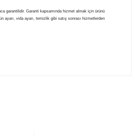
ca garantilidir. Garanti kapsamında hizmet almak için ürünü
n ayarı, vida ayarı, temizlik gibi satış sonrası hizmetlerden
ımıza iletebilirsiniz.
ikasıyla kargoya verilmektedir.