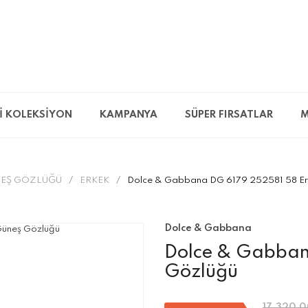
İ KOLEKSİYON
KAMPANYA
SÜPER FIRSATLAR
M
EŞ GÖZLÜĞÜ
ERKEK
Dolce & Gabbana DG 6179 252581 58 Er
Dolce & Gabbana
Dolce & Gabban
Gözlüğü
17.320,0