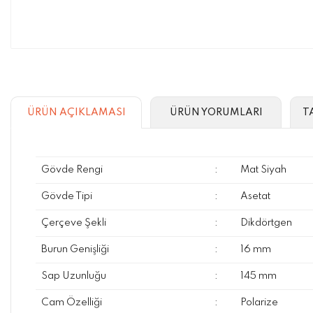
ÜRÜN AÇIKLAMASI
ÜRÜN YORUMLARI
T
Gövde Rengi
:
Mat Siyah
Gövde Tipi
:
Asetat
Çerçeve Şekli
:
Dikdörtgen
Burun Genişliği
:
16 mm
Sap Uzunluğu
:
145 mm
Cam Özelliği
:
Polarize