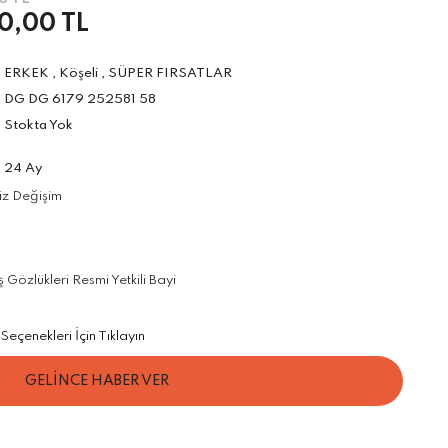
0,00 TL
ERKEK
,
Köşeli
,
SÜPER FIRSATLAR
DG DG 6179 252581 58
Stokta Yok
24 Ay
iz Değişim
özlükleri Resmi Yetkili Bayi
Seçenekleri İçin Tıklayın
GELİNCE HABER VER