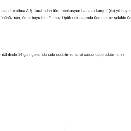
an Luxottica A.Ş. tarafından tüm fabrikasyon hatalara karşı 2 (iki) yıl boyun
Ürününüz için, ömür boyu tüm Yılmaz Optik noktalarında ücretsiz bir şekilde ürü
r dâhilinde 14 gün içerisinde iade edebilir ve ücret iadesi talep edebilirsiniz.
konularda yetersiz gördüğünüz noktaları öneri formunu kullanarak taraf
 gönderdiğimiz siparişleriniz mağazalarımızdan %100 orijinal sertif
Bu ürüne ilk yorumu siz yapın!
Yorum Yaz
5 07170 Kepez/Antalya