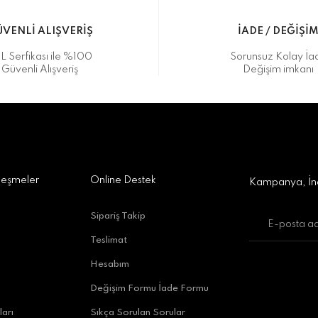
VENLİ ALIŞVERİŞ
İADE / DEĞİŞİ
L Serfikası ile %100
Sorunsuz Kolay İa
Güvenli Alışveriş
Değişim imkanı
a Alışveriş Merkezi No:309 D:42, 07170 Kepez/Antalya
Gönder
leşmeler
Online Destek
Kampanya, İnd
Sipariş Takip
Teslimat
uratpaşa/Antalya
Hesabım
Değişim Formu İade Formu
ları
Sıkça Sorulan Sorular