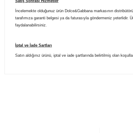
Satış Sonrası Hizmetler
İncelemekte olduğunuz ürün Dolce&Gabbana markasının distribütörü ol
tarafımıza garanti belgesi ya da faturasıyla göndermeniz yeterlidir. 
faydalanabilirsiniz.
İptal ve İade Şartları
Satın aldığınız ürünü, iptal ve iade şartlarında belirtilmiş olan koşulla
Bu ürünün fiyat bilgisi, resim, ürün açıklamalarında ve diğer 
Tüm Mağazalarımız Antalya'dadır. Türkiye'nin dört bir yanına
Görüş ve önerileriniz için teşekkür ederiz.
ŞUBELERİMİZE KOLAYCA ULAŞIN
Ürün resmi kalitesiz, bozuk veya görüntülenemiyor.
Yılmaz Optik Agora AVM
Ürün açıklamasında eksik bilgiler bulunuyor.
Altınova Sinan Mahallesi Çağdaş Sokak Agora AVM No:
0 553 698 70 37
Ürün bilgilerinde hatalar bulunuyor.