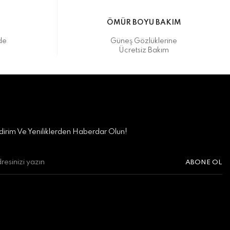
M
ÖMÜR BOYU BAKIM
de
Güneş Gözlüklerine
Ücretsiz Bakım
irim Ve Yeniliklerden Haberdar Olun!
ABONE OL