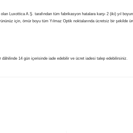
an Luxottica A.Ş. tarafından tüm fabrikasyon hatalara karşı 2 (iki) yıl boyun
Ürününüz için, ömür boyu tüm Yılmaz Optik noktalarında ücretsiz bir şekilde ürü
r dâhilinde 14 gün içerisinde iade edebilir ve ücret iadesi talep edebilirsiniz.
konularda yetersiz gördüğünüz noktaları öneri formunu kullanarak taraf
 gönderdiğimiz siparişleriniz mağazalarımızdan %100 orijinal sertif
Bu ürüne ilk yorumu siz yapın!
Yorum Yaz
5 07170 Kepez/Antalya