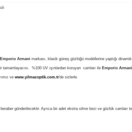
lı
Emporio Armani
markası, klasik güneş gözlüğü modellerine yaptığı dinamik v
ık bir tamamlayacısı. %100 UV ışınlardan koruyan camları ile
Emporio Arman
rımız ve
www.yilmazoptik.com.tr
'
de sizlerle.
 ile beraber gönderilecektir. Ayrıca bir adet ekstra silme bezi ve gözlük camları 