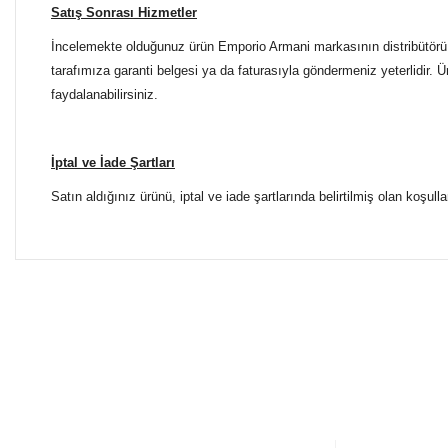
Satış Sonrası Hizmetler
İncelemekte olduğunuz ürün Emporio Armani markasının distribütörü ol
tarafımıza garanti belgesi ya da faturasıyla göndermeniz yeterlidir. 
faydalanabilirsiniz.
İptal ve İade Şartları
Satın aldığınız ürünü, iptal ve iade şartlarında belirtilmiş olan koşulla
Bu ürünün fiyat bilgisi, resim, ürün açıklamalarında ve diğer 
Tüm Mağazalarımız Antalya'dadır. Türkiye'nin dört bir yanına
Görüş ve önerileriniz için teşekkür ederiz.
ŞUBELERİMİZE KOLAYCA ULAŞIN
Ürün resmi kalitesiz, bozuk veya görüntülenemiyor.
Yılmaz Optik Agora AVM
Ürün açıklamasında eksik bilgiler bulunuyor.
Altınova Sinan Mahallesi Çağdaş Sokak Agora AVM No:
0 553 698 70 37