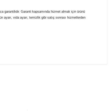
ca garantilidir. Garanti kapsamında hizmet almak için ürünü
n ayarı, vida ayarı, temizlik gibi satış sonrası hizmetlerden
ımıza iletebilirsiniz.
ikasıyla kargoya verilmektedir.