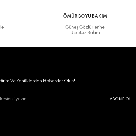
M
ÖMÜR BOYU BAKIM
de
Güneş Gözlüklerine
Ücretsiz Bakım
irim Ve Yeniliklerden Haberdar Olun!
ABONE OL