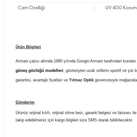
Cam Özelliği
:
UV 400 Koruma
Ürün Bilgileri
Armani çatısı altında 1980 yılında Giorgio Armani tarafından kurulan
güneş gözlüğü modelleri
, gösterişten uzak stillerin sportif ve ş
garantisi, avantajlı fiyatları ve
Yılmaz Optik
güvencesiyle mağazala
Gönderim
Ürünüz orijinal kılıfı, orijinal silme bezi, garanti belgesi ve faturası
takip edebilmeniz için kargo bilgileri size SMS olarak bildirilecektir.