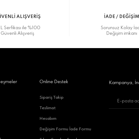
VENLİ ALIŞVERİŞ
İADE / DEĞİŞİ
L Serfikası ile %100
Sorunsuz Kolay İa
Güvenli Alışveriş
Değişim imkanı
a Alışveriş Merkezi No:309 D:42, 07170 Kepez/Antalya
Gönder
leşmeler
Online Destek
Kampanya, İnd
Sipariş Takip
Teslimat
uratpaşa/Antalya
Hesabım
Değişim Formu İade Formu