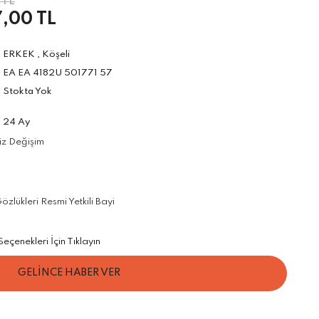
 TL
,00 TL
ERKEK
,
Köşeli
EA EA 4182U 501771 57
Stokta Yok
24 Ay
iz Değişim
lükleri Resmi Yetkili Bayi
çenekleri İçin Tıklayın
GELİNCE HABER VER