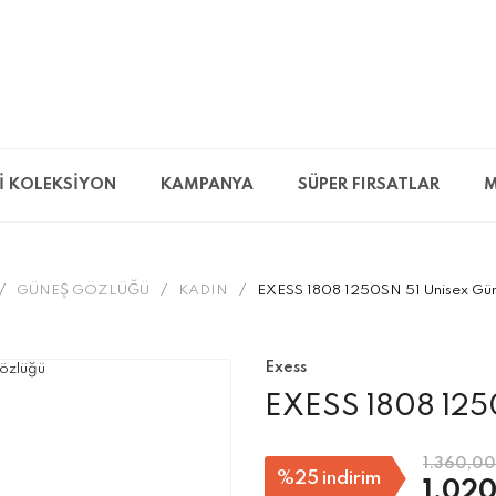
İ KOLEKSİYON
KAMPANYA
SÜPER FIRSATLAR
M
GÜNEŞ GÖZLÜĞÜ
KADIN
EXESS 1808 1250SN 51 Unisex Gü
Exess
EXESS 1808 125
1.360,00
%25
indirim
1.020