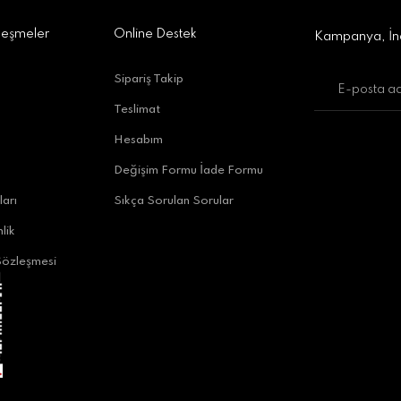
leşmeler
Online Destek
Kampanya, İnd
Sipariş Takip
Teslimat
uratpaşa/Antalya
Hesabım
Değişim Formu İade Formu
ları
Sıkça Sorulan Sorular
lik
Sözleşmesi
alya