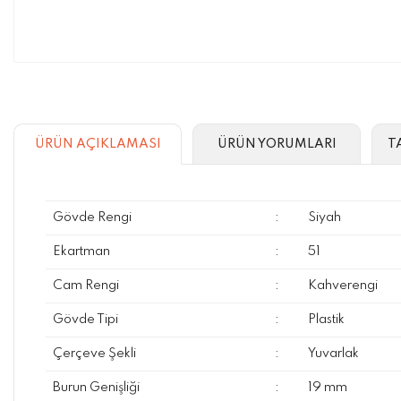
ÜRÜN AÇIKLAMASI
ÜRÜN YORUMLARI
T
Gövde Rengi
:
Siyah
Ekartman
:
51
Cam Rengi
:
Kahverengi
Gövde Tipi
:
Plastik
Çerçeve Şekli
:
Yuvarlak
Burun Genişliği
:
19 mm