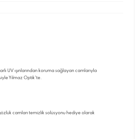
zararlı UV ışınlarından koruma sağlayan camlarıyla
iyle Yılmaz Optik'te.
ve gözlük camları temizlik solüsyonu hediye olarak