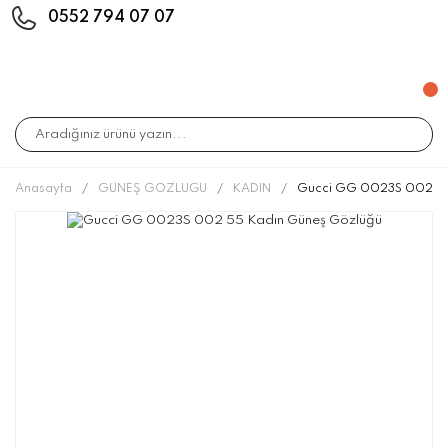
0552 794 07 07
Anasayfa
GÜNEŞ GÖZLÜĞÜ
KADIN
Gucci GG 0023S 002 55