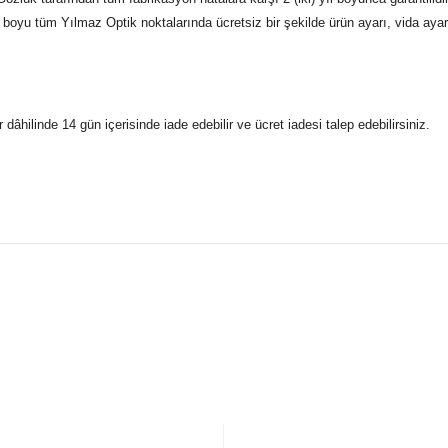
boyu tüm Yılmaz Optik noktalarında ücretsiz bir şekilde ürün ayarı, vida ayarı,
r dâhilinde 14 gün içerisinde iade edebilir ve ücret iadesi talep edebilirsiniz.
konularda yetersiz gördüğünüz noktaları öneri formunu kullanarak taraf
 gönderdiğimiz siparişleriniz mağazalarımızdan %100 orijinal sertif
Bu ürüne ilk yorumu siz yapın!
Yorum Yaz
5 07170 Kepez/Antalya