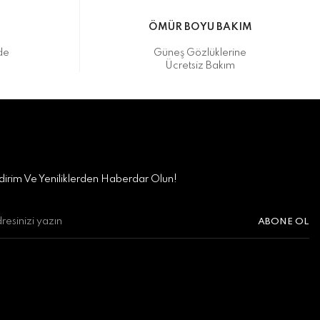
M
ÖMÜR BOYU BAKIM
de
Güneş Gözlüklerine
Ücretsiz Bakım
irim Ve Yeniliklerden Haberdar Olun!
ABONE OL