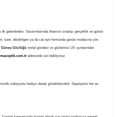
ilk gelenlerden. Tasarımlarında ilhamını sıradışı gerçeklik ve günün
leri, kare, dikdörtgen ya da cat eye formunda günün modasına yön
x Güneş Gözlüğü
metal gövdesi ve gözlerinizi UV ışınlarından
mazoptik.com.tr
adresinde sizi bekliyoruz.
temizlik solüsyonu hediye olarak gönderilecektir. Siparişinizi her an
ir. Garanti kapsamında hizmet almak için ürünü tarafımıza garanti