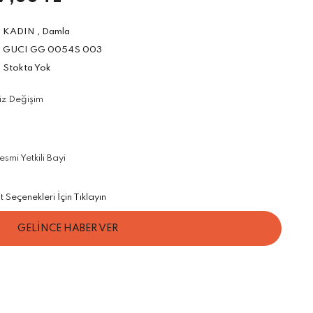
KADIN
,
Damla
GUCI GG 0054S 003
Stokta Yok
iz Değişim
mi Yetkili Bayi
Seçenekleri İçin Tıklayın
GELİNCE HABER VER