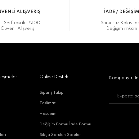
VENLİ ALIŞVERİŞ
İADE / DEĞİŞİ
L Serfikası ile %100
Sorunsuz Kolay İa
Güvenli Alışveriş
Değişim imkanı
a Alışveriş Merkezi No:309 D:42, 07170 Kepez/Antalya
Gönder
leşmeler
Online Destek
Kampanya, İnd
Sipariş Takip
Teslimat
uratpaşa/Antalya
Hesabım
Değişim Formu İade Formu
ları
Sıkça Sorulan Sorular