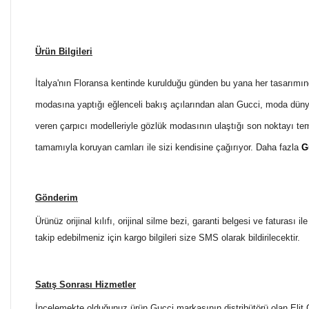
Ürün Bilgileri
İtalya'nın Floransa kentinde kurulduğu günden bu yana her tasarımın
modasına yaptığı eğlenceli bakış açılarından alan Gucci, moda düny
veren çarpıcı modelleriyle gözlük modasının ulaştığı son noktayı t
tamamıyla koruyan camları ile sizi kendisine çağırıyor. Daha fazla
G
Gönderim
Ürünüz orijinal kılıfı, orijinal silme bezi, garanti belgesi ve faturası
takip edebilmeniz için kargo bilgileri size SMS olarak bildirilecektir.
Satış Sonrası Hizmetler
İncelemekte olduğunuz ürün Gucci markasının distribütörü olan Elit G