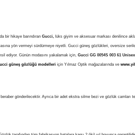
da bir hikaye barındıran
Gucci,
lüks giyim ve aksesuar markası denilince akla 
asına yön vermeyi sürdürmeye niyetli. Gucci güneş gözlükleri, oversize seri
emsil ediyor. Günün modasını yakalamak için,
Gucci GG 0054S 003 61 Unise
ucci güneş gözlüğü modelleri
için Yılmaz Optik mağazalarında ve
www.yil
 ile beraber gönderilecektir. Ayrıca bir adet ekstra silme bezi ve gözlük camları 
özlük tarafından tüm fabrikasyon hatalara karşı 2 (iki) yıl boyunca garantilid