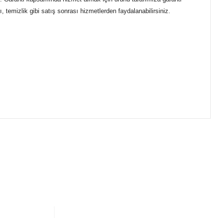
 temizlik gibi satış sonrası hizmetlerden faydalanabilirsiniz.
ımıza iletebilirsiniz.
ikasıyla kargoya verilmektedir.