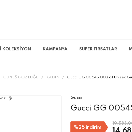
İ KOLEKSİYON
KAMPANYA
SÜPER FIRSATLAR
M
GÜNEŞ GÖZLÜĞÜ
KADIN
Gucci GG 0054S 003 61 Unisex Gü
Gucci
Gucci GG 0054S
19.583,0
%25
indirim
14.68