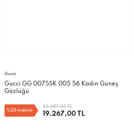
Gucci
Gucci GG 0075SK 005 56 Kadın Güneş
Gözlüğü
25.687,00 TL
%25
indirim
19.267,00 TL