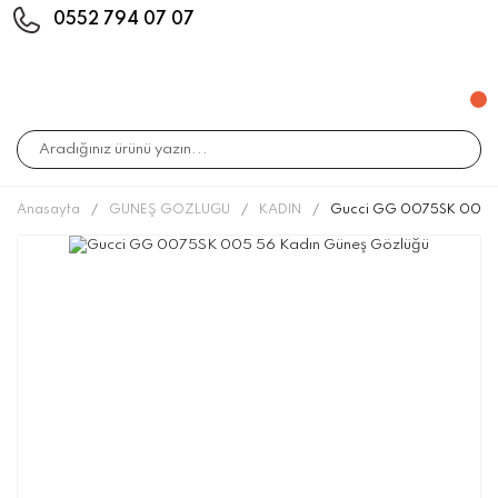
0552 794 07 07
Anasayfa
GÜNEŞ GÖZLÜĞÜ
KADIN
Gucci GG 0075SK 005 5