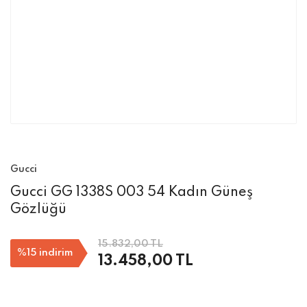
Gucci
Gucci GG 1338S 003 54 Kadın Güneş
Gözlüğü
15.832,00 TL
%15
indirim
13.458,00 TL