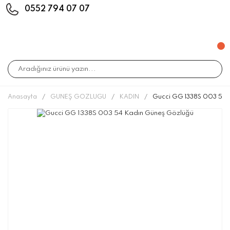
0552 794 07 07
Anasayfa
GÜNEŞ GÖZLÜĞÜ
KADIN
Gucci GG 1338S 003 54 