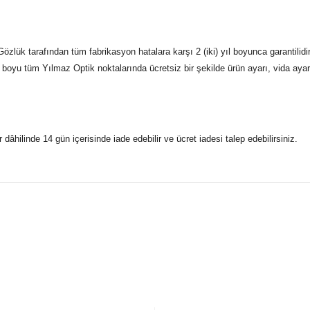
özlük tarafından tüm fabrikasyon hatalara karşı 2 (iki) yıl boyunca garantilid
boyu tüm Yılmaz Optik noktalarında ücretsiz bir şekilde ürün ayarı, vida ayarı,
r dâhilinde 14 gün içerisinde iade edebilir ve ücret iadesi talep edebilirsiniz.
konularda yetersiz gördüğünüz noktaları öneri formunu kullanarak taraf
 gönderdiğimiz siparişleriniz mağazalarımızdan %100 orijinal sertif
Bu ürüne ilk yorumu siz yapın!
Yorum Yaz
5 07170 Kepez/Antalya