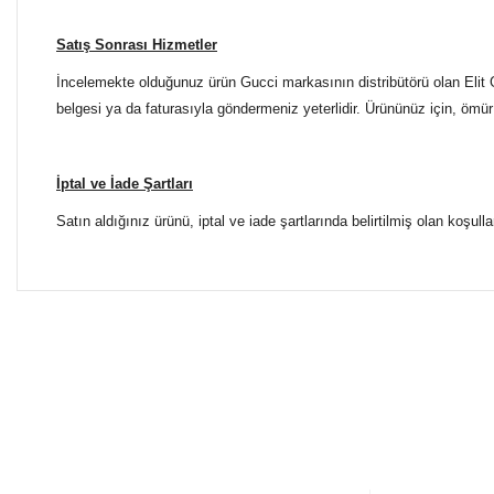
Satış Sonrası Hizmetler
İncelemekte olduğunuz ürün Gucci markasının distribütörü olan Elit G
belgesi ya da faturasıyla göndermeniz yeterlidir. Ürününüz için, ömür 
İptal ve İade Şartları
Satın aldığınız ürünü, iptal ve iade şartlarında belirtilmiş olan koşulla
Bu ürünün fiyat bilgisi, resim, ürün açıklamalarında ve diğer 
Tüm Mağazalarımız Antalya'dadır. Türkiye'nin dört bir yanına
Görüş ve önerileriniz için teşekkür ederiz.
ŞUBELERİMİZE KOLAYCA ULAŞIN
Ürün resmi kalitesiz, bozuk veya görüntülenemiyor.
Yılmaz Optik Agora AVM
Ürün açıklamasında eksik bilgiler bulunuyor.
Altınova Sinan Mahallesi Çağdaş Sokak Agora AVM No: