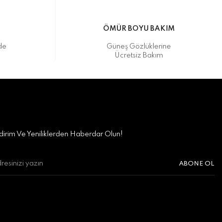
M
ÖMÜR BOYU BAKIM
de
Güneş Gözlüklerine
Ücretsiz Bakım
irim Ve Yeniliklerden Haberdar Olun!
ABONE OL