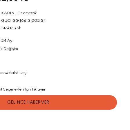
KADIN
,
Geometrik
GUCI GG 1661S 002 54
Stokta Yok
24 Ay
iz Değişim
mi Yetkili Bayi
Seçenekleri İçin Tıklayın
GELİNCE HABER VER