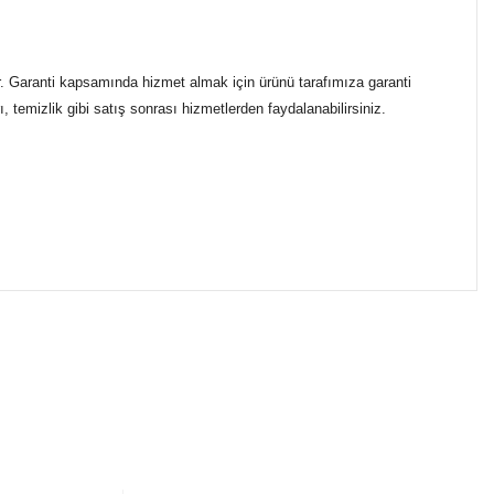
ir. Garanti kapsamında hizmet almak için ürünü tarafımıza garanti
 temizlik gibi satış sonrası hizmetlerden faydalanabilirsiniz.
ımıza iletebilirsiniz.
ikasıyla kargoya verilmektedir.