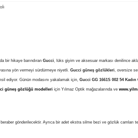
lı
da bir hikaye barındıran
Gucci
, lüks giyim ve aksesuar markası denilince akla
asına yön vermeyi sürdürmeye niyetli.
Gucci güneş gözlükleri
, oversize s
emsil ediyor. Günün modasını yakalamak için,
Gucci GG 1661S 002 54 Kadın
ci güneş gözlüğü modelleri
için Yılmaz Optik mağazalarında ve
www.yilma
 ile beraber gönderilecektir. Ayrıca bir adet ekstra silme bezi ve gözlük camları 