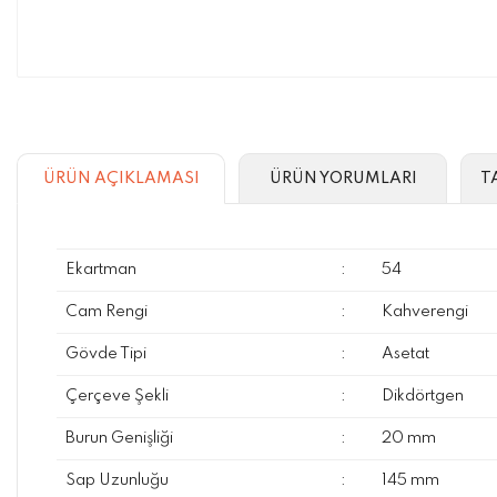
ÜRÜN AÇIKLAMASI
ÜRÜN YORUMLARI
T
Ekartman
:
54
Cam Rengi
:
Kahverengi
Gövde Tipi
:
Asetat
Çerçeve Şekli
:
Dikdörtgen
Burun Genişliği
:
20 mm
Sap Uzunluğu
:
145 mm