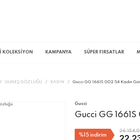
İ KOLEKSİYON
KAMPANYA
SÜPER FIRSATLAR
M
GÜNEŞ GÖZLÜĞÜ
KADIN
Gucci GG 1661S 002 54 Kadın Gü
Gucci
Gucci GG 1661S
26.154,0
%15
indirim
22.2