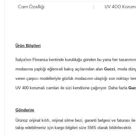
Cam Özelliği
:
UV 400 Koruma
Ürün Bilgileri
İtalya'nın Floransa kentinde kurulduğu günden bu yana her tasarımın
modasına yaptığı eğlenceli bakış açılarından alan
Gucci
, moda düny
veren çarpıcı modelleriyle gözlük modasının ulaştığı son noktayı t
UV 400 korumalı camları ile sizi kendisine çağırıyor. Daha fazla
Guc
Gönderim
Ürünüz orijinal kılıfı, orijinal silme bezi, garanti belgesi ve faturası
takip edebilmeniz için kargo bilgileri size SMS olarak bildirilecektir.