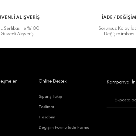
VENLİ ALIŞVERİŞ
İADE / DEĞİŞİ
L Serfikası ile %100
Sorunsuz Kolay İa
Güvenli Alışveriş
Değişim imkanı
a Alışveriş Merkezi No:309 D:42, 07170 Kepez/Antalya
Gönder
leşmeler
Online Destek
Kampanya, İnd
Sipariş Takip
Teslimat
uratpaşa/Antalya
Hesabım
Değişim Formu İade Formu