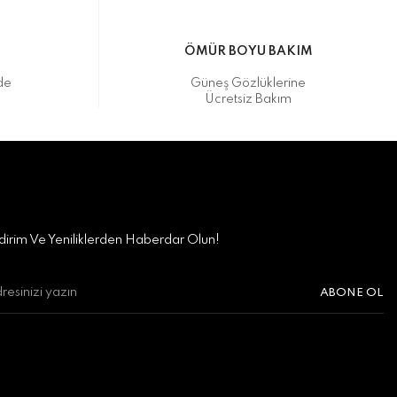
M
ÖMÜR BOYU BAKIM
de
Güneş Gözlüklerine
Ücretsiz Bakım
irim Ve Yeniliklerden Haberdar Olun!
ABONE OL