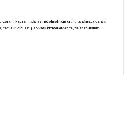
ir. Garanti kapsamında hizmet almak için ürünü tarafımıza garanti
 temizlik gibi satış sonrası hizmetlerden faydalanabilirsiniz.
ımıza iletebilirsiniz.
ikasıyla kargoya verilmektedir.