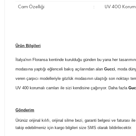
Cam Özelliği
:
UV 400 Koruma
Ürün Bilgileri
İtalya'nın Floransa kentinde kurulduğu günden bu yana her tasarımın
modasına yaptığı eğlenceli bakış açılarından alan
Gucci
, moda düny
veren çarpıcı modelleriyle gözlük modasının ulaştığı son noktayı t
UV 400 korumalı camları ile sizi kendisine çağırıyor. Daha fazla
Guc
Gönderim
Ürünüz orijinal kılıfı, orijinal silme bezi, garanti belgesi ve faturası
takip edebilmeniz için kargo bilgileri size SMS olarak bildirilecektir.