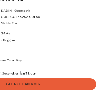
KADIN
,
Geometrik
GUCI GG 1662SA 001 56
Stokta Yok
24 Ay
iz Değişim
mi Yetkili Bayi
Seçenekleri İçin Tıklayın
GELİNCE HABER VER