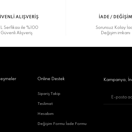
VENLİ ALIŞVERİŞ
İADE / DEĞİŞİ
L Serfikası ile %100
Sorunsuz Kolay İa
Güvenli Alışveriş
Değişim imkanı
a Alışveriş Merkezi No:309 D:42, 07170 Kepez/Antalya
Gönder
leşmeler
Online Destek
Kampanya, İnd
Sipariş Takip
Teslimat
uratpaşa/Antalya
Hesabım
Değişim Formu İade Formu