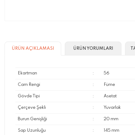
ÜRÜN AÇIKLAMASI
ÜRÜN YORUMLARI
T
Ekartman
:
56
Cam Rengi
:
Füme
Gövde Tipi
:
Asetat
Çerçeve Şekli
:
Yuvarlak
Burun Genişliği
:
20 mm
Sap Uzunluğu
:
145 mm