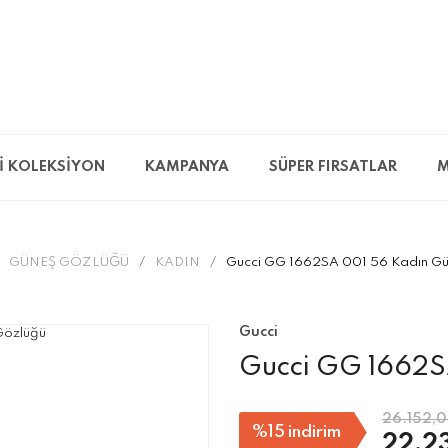
İ KOLEKSİYON
KAMPANYA
SÜPER FIRSATLAR
M
GÜNEŞ GÖZLÜĞÜ
KADIN
Gucci GG 1662SA 001 56 Kadın Gü
Gucci
Gucci GG 1662S
26.152,0
%15
indirim
22.2