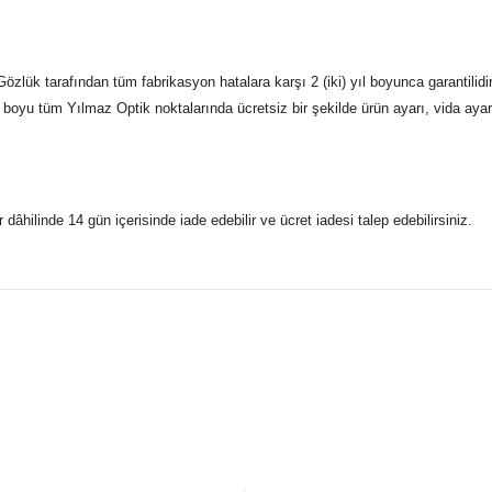
özlük tarafından tüm fabrikasyon hatalara karşı 2 (iki) yıl boyunca garantilid
boyu tüm Yılmaz Optik noktalarında ücretsiz bir şekilde ürün ayarı, vida ayarı,
r dâhilinde 14 gün içerisinde iade edebilir ve ücret iadesi talep edebilirsiniz.
konularda yetersiz gördüğünüz noktaları öneri formunu kullanarak taraf
 gönderdiğimiz siparişleriniz mağazalarımızdan %100 orijinal sertif
Bu ürüne ilk yorumu siz yapın!
Yorum Yaz
5 07170 Kepez/Antalya