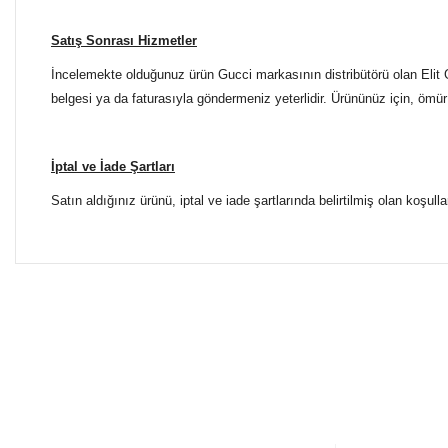
Satış Sonrası Hizmetler
İncelemekte olduğunuz ürün Gucci markasının distribütörü olan Elit G
belgesi ya da faturasıyla göndermeniz yeterlidir. Ürününüz için, ömür 
İptal ve İade Şartları
Satın aldığınız ürünü, iptal ve iade şartlarında belirtilmiş olan koşulla
Bu ürünün fiyat bilgisi, resim, ürün açıklamalarında ve diğer 
Tüm Mağazalarımız Antalya'dadır. Türkiye'nin dört bir yanına
Görüş ve önerileriniz için teşekkür ederiz.
ŞUBELERİMİZE KOLAYCA ULAŞIN
Ürün resmi kalitesiz, bozuk veya görüntülenemiyor.
Yılmaz Optik Agora AVM
Ürün açıklamasında eksik bilgiler bulunuyor.
Altınova Sinan Mahallesi Çağdaş Sokak Agora AVM No: