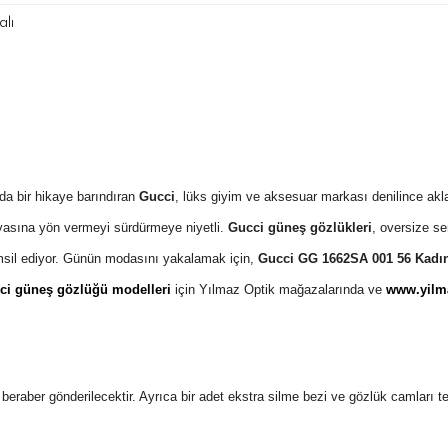
lı
da bir hikaye barındıran
Gucci
, lüks giyim ve aksesuar markası denilince akla
asına yön vermeyi sürdürmeye niyetli.
Gucci güneş gözlükleri
, oversize s
emsil ediyor. Günün modasını yakalamak için,
Gucci GG 1662SA 001 56 Kadı
ci güneş gözlüğü modelleri
için Yılmaz Optik mağazalarında ve
www.yilma
 ile beraber gönderilecektir. Ayrıca bir adet ekstra silme bezi ve gözlük camları 