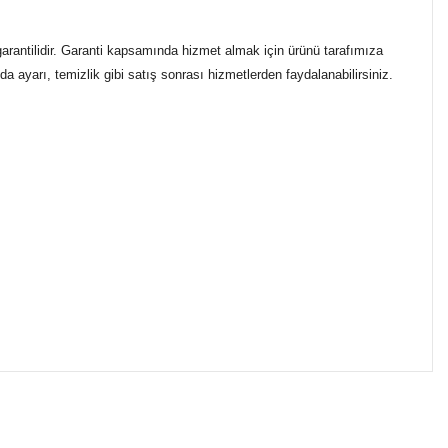
arantilidir. Garanti kapsamında hizmet almak için ürünü tarafımıza
a ayarı, temizlik gibi satış sonrası hizmetlerden faydalanabilirsiniz.
ımıza iletebilirsiniz.
ikasıyla kargoya verilmektedir.