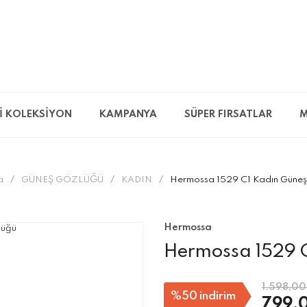
İ KOLEKSİYON
KAMPANYA
SÜPER FIRSATLAR
M
a
GÜNEŞ GÖZLÜĞÜ
KADIN
Hermossa 1529 C1 Kadın Güneş
Hermossa
Hermossa 1529 
1.598,00
%50
indirim
799,