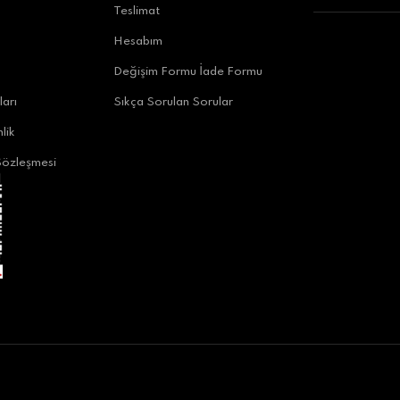
Teslimat
uratpaşa/Antalya
Hesabım
Değişim Formu İade Formu
ları
Sıkça Sorulan Sorular
lik
Sözleşmesi
alya
ya