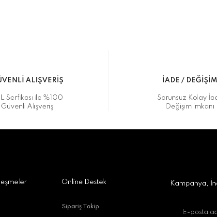
Bu ürüne ilk yorumu siz yapın!
Yorum Yaz
5 07170 Kepez/Antalya
VENLİ ALIŞVERİŞ
İADE / DEĞİŞİ
L Serfikası ile %100
Sorunsuz Kolay İa
Güvenli Alışveriş
Değişim imkanı
a Alışveriş Merkezi No:309 D:42, 07170 Kepez/Antalya
Gönder
leşmeler
Online Destek
Kampanya, İnd
Sipariş Takip