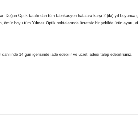
n Doğan Optik tarafından tüm fabrikasyon hatalara karşı 2 (iki) yıl boyunca g
n, ömür boyu tüm Yılmaz Optik noktalarında ücretsiz bir şekilde ürün ayarı, vid
r dâhilinde 14 gün içerisinde iade edebilir ve ücret iadesi talep edebilirsiniz.
konularda yetersiz gördüğünüz noktaları öneri formunu kullanarak taraf
 gönderdiğimiz siparişleriniz mağazalarımızdan %100 orijinal sertif