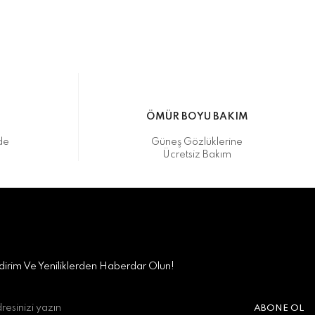
M
ÖMÜR BOYU BAKIM
de
Güneş Gözlüklerine
Ücretsiz Bakım
irim Ve Yeniliklerden Haberdar Olun!
ABONE OL