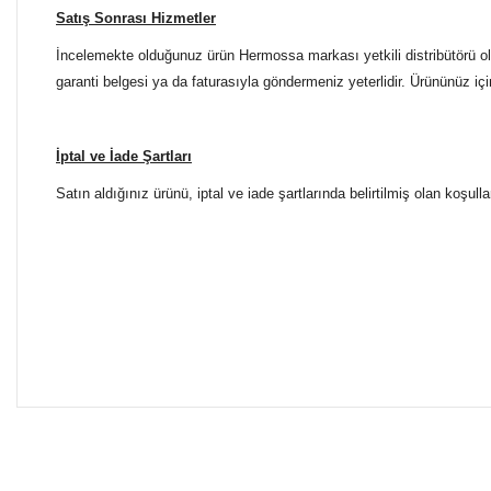
Satış Sonrası Hizmetler
İncelemekte olduğunuz ürün Hermossa markası yetkili distribütörü ola
garanti belgesi ya da faturasıyla göndermeniz yeterlidir. Ürününüz içi
İptal ve İade Şartları
Satın aldığınız ürünü, iptal ve iade şartlarında belirtilmiş olan koşulla
Bu ürünün fiyat bilgisi, resim, ürün açıklamalarında ve diğer 
Tüm Mağazalarımız Antalya'dadır. Türkiye'nin dört bir yanına
Görüş ve önerileriniz için teşekkür ederiz.