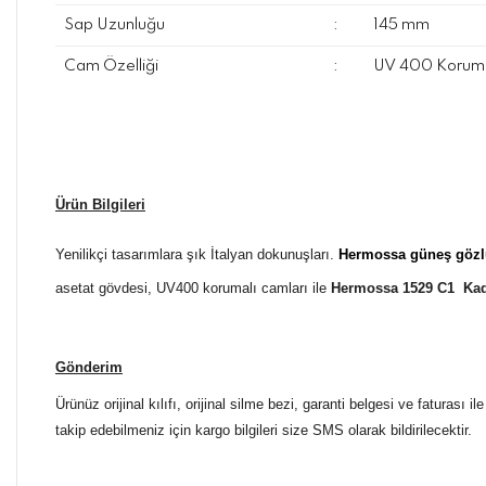
Sap Uzunluğu
:
145 mm
Cam Özelliği
:
UV 400 Koruma
Ürün Bilgileri
Yenilikçi tasarımlara şık İtalyan dokunuşları.
Hermossa güneş gözlü
asetat gövdesi, UV400 korumalı camları ile
Hermossa 1529 C1 Ka
Gönderim
Ürünüz orijinal kılıfı, orijinal silme bezi, garanti belgesi ve faturası
takip edebilmeniz için kargo bilgileri size SMS olarak bildirilecektir.