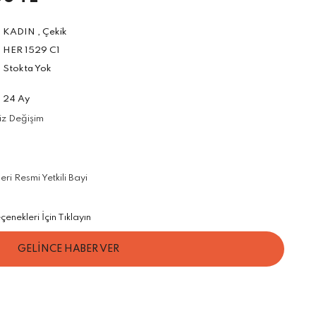
KADIN
,
Çekik
HER 1529 C1
Stokta Yok
24 Ay
iz Değişim
i Resmi Yetkili Bayi
enekleri İçin Tıklayın
GELİNCE HABER VER