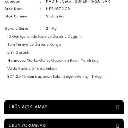
Kategori
KADIN
,
Çekik
,
SÜPER FIRSATLAR
Stok Kodu
HER 1572 C2
Stok Durumu
Stokta Var
Garanti Süresi
24 Ay
15 Gün İçerisinde İade ve Ücretsiz Değişim
Tüm Türkiye'ye Ücretsiz Kargo
2 Yıl Garanti
Hermossa
Marka Güneş Gözlükleri Resmi Yetkili Bayi
Vade Farksız 6 Taksit İmkanı
304,25 TL den başlayan Taksit Seçenekleri İçin Tıklayın
ÜRÜN AÇIKLAMASI
ÜRÜN YORUMLARI