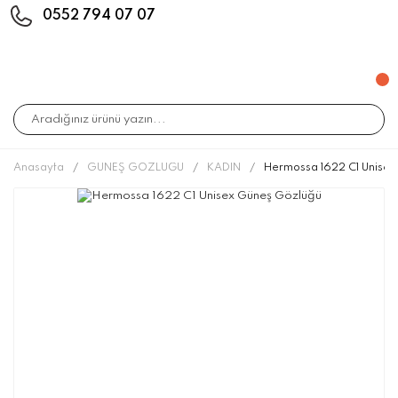
0552 794 07 07
Anasayfa
GÜNEŞ GÖZLÜĞÜ
KADIN
Hermossa 1622 C1 Unise