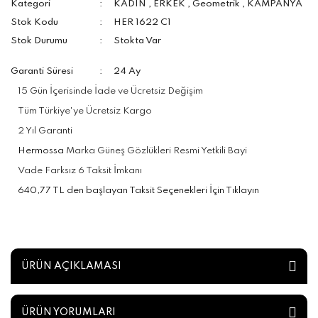
Kategori
KADIN
,
ERKEK
,
Geometrik
,
KAMPANYA
Stok Kodu
HER 1622 C1
Stok Durumu
Stokta Var
Garanti Süresi
24 Ay
15 Gün İçerisinde İade ve Ücretsiz Değişim
Tüm Türkiye'ye Ücretsiz Kargo
2 Yıl Garanti
Hermossa
Marka Güneş Gözlükleri Resmi Yetkili Bayi
Vade Farksız 6 Taksit İmkanı
640,77 TL den başlayan Taksit Seçenekleri İçin Tıklayın
ÜRÜN AÇIKLAMASI
ÜRÜN YORUMLARI