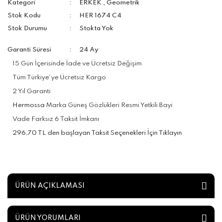
Kategori
ERKEK
,
Geometrik
Stok Kodu
HER 1674 C4
Stok Durumu
Stokta Yok
Garanti Süresi
24 Ay
15 Gün İçerisinde İade ve Ücretsiz Değişim
Tüm Türkiye'ye Ücretsiz Kargo
2 Yıl Garanti
Hermossa
Marka Güneş Gözlükleri Resmi Yetkili Bayi
Vade Farksız 6 Taksit İmkanı
296,70 TL den başlayan Taksit Seçenekleri İçin Tıklayın
ÜRÜN AÇIKLAMASI
ÜRÜN YORUMLARI