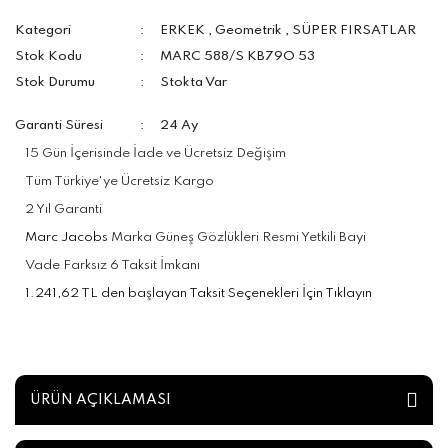
Kategori
ERKEK
,
Geometrik
,
SÜPER FIRSATLAR
Stok Kodu
MARC 588/S KB79O 53
Stok Durumu
Stokta Var
Garanti Süresi
24 Ay
15 Gün İçerisinde İade ve Ücretsiz Değişim
Tüm Türkiye'ye Ücretsiz Kargo
2 Yıl Garanti
Marc Jacobs
Marka Güneş Gözlükleri Resmi Yetkili Bayi
Vade Farksız 6 Taksit İmkanı
1.241,62 TL den başlayan Taksit Seçenekleri İçin Tıklayın
ÜRÜN AÇIKLAMASI