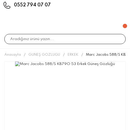
0552 794 07 07
Anasayfa
GÜNEŞ GÖZLÜĞÜ
ERKEK
Marc Jacobs 588/S KB79