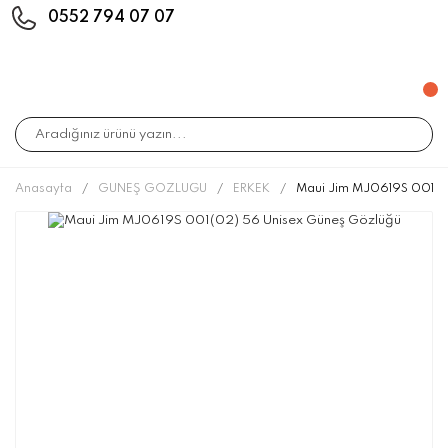
0552 794 07 07
Anasayfa
GÜNEŞ GÖZLÜĞÜ
ERKEK
Maui Jim MJ0619S 001(0