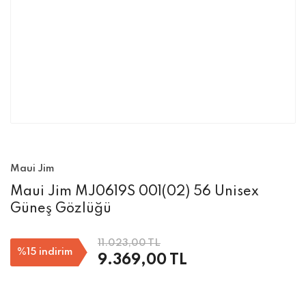
Maui Jim
Maui Jim MJ0619S 001(02) 56 Unisex
Güneş Gözlüğü
11.023,00 TL
%15
indirim
9.369,00 TL