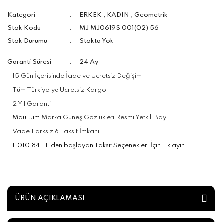
Kategori
ERKEK
,
KADIN
,
Geometrik
Stok Kodu
MJ MJ0619S 001(02) 56
Stok Durumu
Stokta Yok
Garanti Süresi
24 Ay
15 Gün İçerisinde İade ve Ücretsiz Değişim
Tüm Türkiye'ye Ücretsiz Kargo
2 Yıl Garanti
Maui Jim
Marka Güneş Gözlükleri Resmi Yetkili Bayi
Vade Farksız 6 Taksit İmkanı
1.010,84 TL den başlayan Taksit Seçenekleri İçin Tıklayın
ÜRÜN AÇIKLAMASI