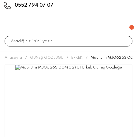
0552 794 07 07
Anasayfa
GÜNEŞ GÖZLÜĞÜ
ERKEK
Maui Jim MJ0626S 004(0