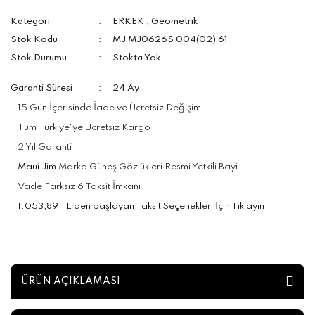
Kategori
ERKEK
,
Geometrik
Stok Kodu
MJ MJ0626S 004(02) 61
Stok Durumu
Stokta Yok
Garanti Süresi
24 Ay
15 Gün İçerisinde İade ve Ücretsiz Değişim
Tüm Türkiye'ye Ücretsiz Kargo
2 Yıl Garanti
Maui Jim
Marka Güneş Gözlükleri Resmi Yetkili Bayi
Vade Farksız 6 Taksit İmkanı
1.053,89 TL den başlayan Taksit Seçenekleri İçin Tıklayın
ÜRÜN AÇIKLAMASI