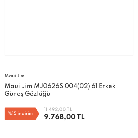
Maui Jim
Maui Jim MJ0626S 004(02) 61 Erkek
Güneş Gözlüğü
11.492,00 TL
%15
indirim
9.768,00 TL