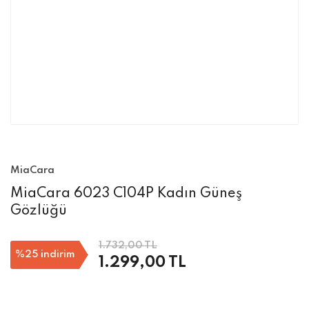
MiaCara
MiaCara 6023 C104P Kadın Güneş
Gözlüğü
1.732,00 TL
%25
indirim
1.299,00 TL