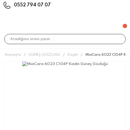
0552 794 07 07
Anasayfa
GÜNEŞ GÖZLÜĞÜ
Köşeli
MiaCara 6023 C104P Kad