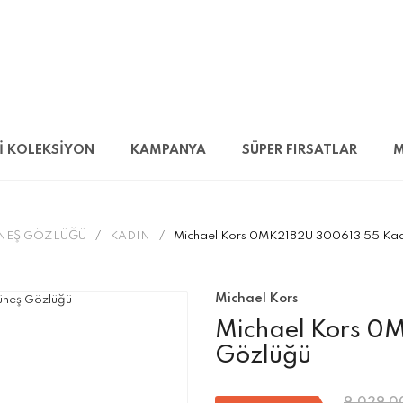
İ KOLEKSİYON
KAMPANYA
SÜPER FIRSATLAR
M
NEŞ GÖZLÜĞÜ
KADIN
Michael Kors 0MK2182U 300613 55 Kad
Michael Kors
Michael Kors 0
Gözlüğü
9.029,0