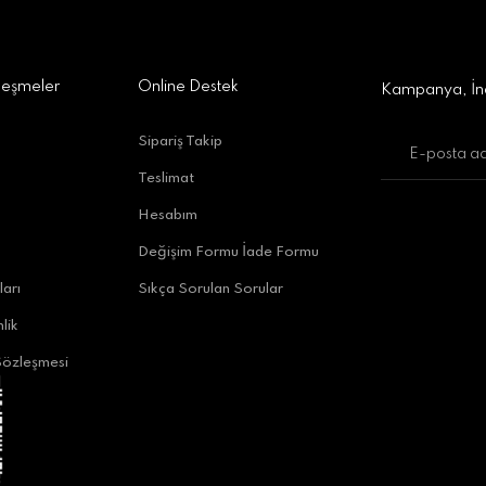
Gönder
leşmeler
Online Destek
Kampanya, İnd
Sipariş Takip
Teslimat
uratpaşa/Antalya
Hesabım
Değişim Formu İade Formu
ları
Sıkça Sorulan Sorular
lik
Sözleşmesi
alya