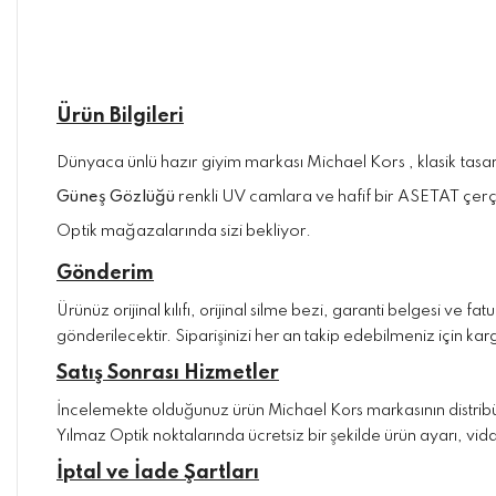
Ürün Bilgileri
Dünyaca ünlü hazır giyim markası Michael Kors , klasik ta
Güneş Gözlüğü
renkli UV camlara ve hafif bir ASETAT çerçe
Optik mağazalarında sizi bekliyor.
Gönderim
Ürünüz orijinal kılıfı, orijinal silme bezi, garanti belgesi ve 
gönderilecektir. Siparişinizi her an takip edebilmeniz için kargo
Satış Sonrası Hizmetler
İncelemekte olduğunuz ürün Michael Kors markasının distribütö
Yılmaz Optik noktalarında ücretsiz bir şekilde ürün ayarı, vida
İptal ve İade Şartları