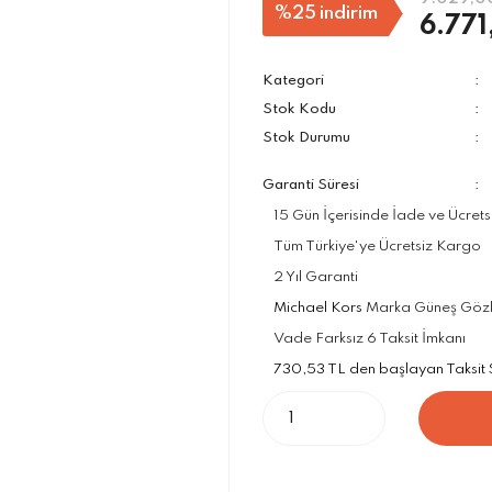
%25
indirim
6.771
Kategori
Stok Kodu
Stok Durumu
Garanti Süresi
15 Gün İçerisinde İade ve Ücrets
Tüm Türkiye'ye Ücretsiz Kargo
2 Yıl Garanti
Michael Kors
Marka Güneş Gözlük
Vade Farksız 6 Taksit İmkanı
730,53 TL den başlayan Taksit Se