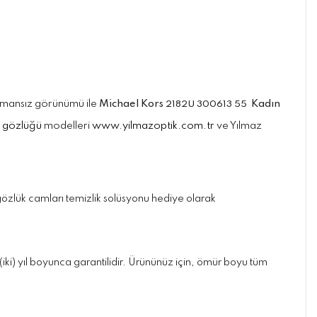
Zamansız görünümü ile
Michael Kors
Kadın
2182U 300613 55
 gözlüğü
modelleri
www.yilmazoptik.com.tr
ve Yılmaz
ve gözlük camları temizlik solüsyonu hediye olarak
iki) yıl boyunca garantilidir. Ürününüz için, ömür boyu tüm