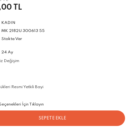
,00 TL
KADIN
MK 2182U 300613 55
Stokta Var
24 Ay
iz Değişim
leri Resmi Yetkili Bayi
çenekleri İçin Tıklayın
SEPETE EKLE