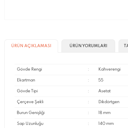
ÜRÜN AÇIKLAMASI
ÜRÜN YORUMLARI
T
Gövde Rengi
:
Kahverengi
Ekartman
:
55
Gövde Tipi
:
Asetat
Çerçeve Şekli
:
Dikdörtgen
Burun Genişliği
:
18 mm
Sap Uzunluğu
:
140 mm