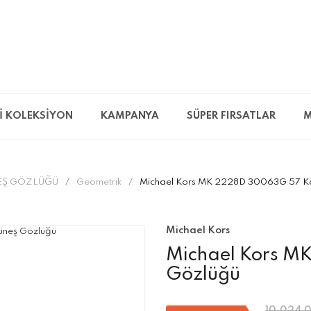
İ KOLEKSİYON
KAMPANYA
SÜPER FIRSATLAR
M
EŞ GÖZLÜĞÜ
Geometrik
Michael Kors MK 2228D 30063G 57 Ka
Michael Kors
Michael Kors M
Gözlüğü
10.024,0