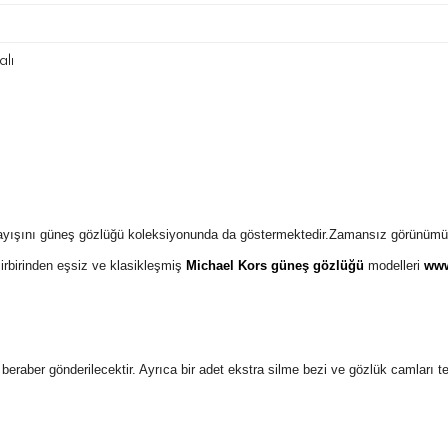
lı
layışını güneş gözlüğü koleksiyonunda da göstermektedir.Zamansız görünümü 
irbirinden eşsiz ve klasikleşmiş
Michael Kors güneş gözlüğü
modelleri
www
 ile beraber gönderilecektir. Ayrıca bir adet ekstra silme bezi ve gözlük camları 