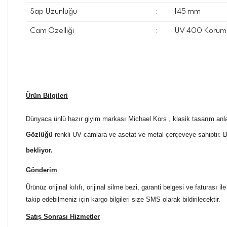
Sap Uzunluğu
:
145 mm
Cam Özelliği
:
UV 400 Koruma
Ürün Bilgileri
Dünyaca ünlü hazır giyim markası Michael Kors , klasik tasarım an
Gözlüğü
renkli UV camlara ve asetat ve metal çerçeveye sahiptir. B
bekliyor.
Gönderim
Ürünüz orijinal kılıfı, orijinal silme bezi, garanti belgesi ve faturası
takip edebilmeniz için kargo bilgileri size SMS olarak bildirilecektir.
Satış Sonrası Hizmetler