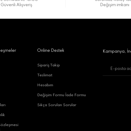
Güvenli Alışveriş
Değişim imkanı
a Alışveriş Merkezi No:309 D:42, 07170 Kepez/Antalya
Gönder
leşmeler
Online Destek
Kampanya, İnd
Sipariş Takip
Teslimat
uratpaşa/Antalya
Hesabım
Değişim Formu İade Formu
ları
Sıkça Sorulan Sorular
lik
Sözleşmesi