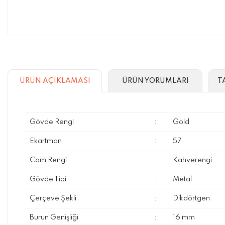
ÜRÜN AÇIKLAMASI
ÜRÜN YORUMLARI
T
Gövde Rengi
:
Gold
Ekartman
:
57
Cam Rengi
:
Kahverengi
Gövde Tipi
:
Metal
Çerçeve Şekli
:
Dikdörtgen
Burun Genişliği
:
16 mm