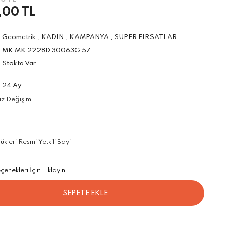
,00 TL
Geometrik
,
KADIN
,
KAMPANYA
,
SÜPER FIRSATLAR
MK MK 2228D 30063G 57
Stokta Var
24 Ay
iz Değişim
leri Resmi Yetkili Bayi
enekleri İçin Tıklayın
SEPETE EKLE