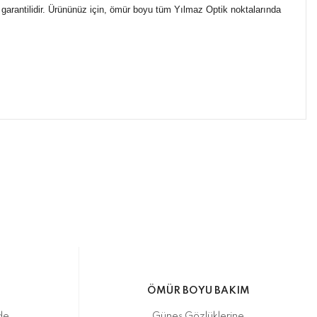
 garantilidir. Ürününüz için, ömür boyu tüm Yılmaz Optik noktalarında
ımıza iletebilirsiniz.
ikasıyla kargoya verilmektedir.
M
ÖMÜR BOYU BAKIM
de
Güneş Gözlüklerine