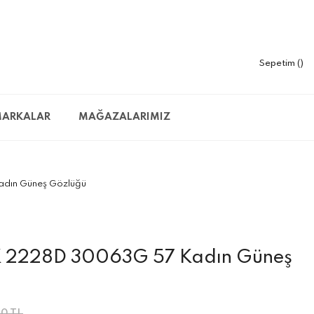
Sepetim
ARKALAR
MAĞAZALARIMIZ
dın Güneş Gözlüğü
K 2228D 30063G 57 Kadın Güneş
0 TL