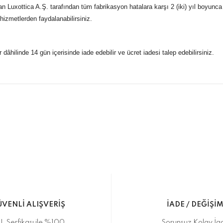
 Luxottica A.Ş. tarafından tüm fabrikasyon hatalara karşı 2 (iki) yıl boyunca
 hizmetlerden faydalanabilirsiniz.
r dâhilinde 14 gün içerisinde iade edebilir ve ücret iadesi talep edebilirsiniz.
konularda yetersiz gördüğünüz noktaları öneri formunu kullanarak taraf
 gönderdiğimiz siparişleriniz mağazalarımızdan %100 orijinal sertif
Bu ürüne ilk yorumu siz yapın!
Yorum Yaz
5 07170 Kepez/Antalya
VENLİ ALIŞVERİŞ
İADE / DEĞİŞİ
L Serfikası ile %100
Sorunsuz Kolay İa