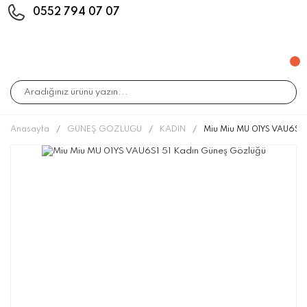
0552 794 07 07
Anasayfa
GÜNEŞ GÖZLÜĞÜ
KADIN
Miu Miu MU 01YS VAU6S1 