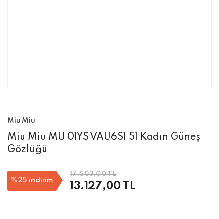
Miu Miu
Miu Miu MU 01YS VAU6S1 51 Kadın Güneş
Gözlüğü
17.503,00 TL
%25
indirim
13.127,00 TL