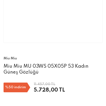
Miu Miu
Miu Miu MU 03WS 05X05P 53 Kadın
Güneş Gözlüğü
11.457,00 TL
%50
indirim
5.728,00 TL