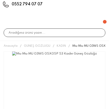
0552 794 07 07
Anasayfa
GÜNEŞ GÖZLÜĞÜ
KADIN
Miu Miu MU 03WS 05X05