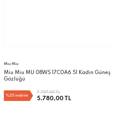
Miu Miu
Miu Miu MU 08WS 17C0A6 51 Kadın Güneş
Gözlüğü
7.707,00 TL
%25
indirim
5.780,00 TL