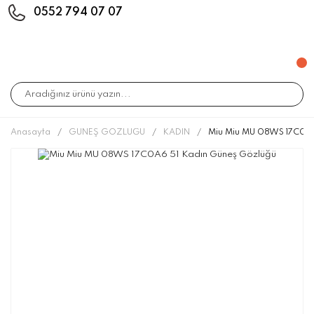
0552 794 07 07
Anasayfa
GÜNEŞ GÖZLÜĞÜ
KADIN
Miu Miu MU 08WS 17C0A6