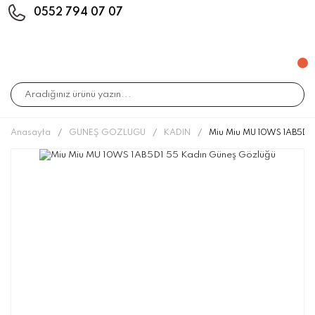
0552 794 07 07
Anasayfa
GÜNEŞ GÖZLÜĞÜ
KADIN
Miu Miu MU 10WS 1AB5D1