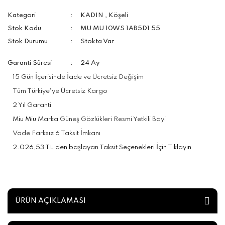
Kategori
KADIN
,
Köşeli
Stok Kodu
MU MU 10WS 1AB5D1 55
Stok Durumu
Stokta Var
Garanti Süresi
24 Ay
15 Gün İçerisinde İade ve Ücretsiz Değişim
Tüm Türkiye'ye Ücretsiz Kargo
2 Yıl Garanti
Miu Miu
Marka Güneş Gözlükleri Resmi Yetkili Bayi
Vade Farksız 6 Taksit İmkanı
2.026,53 TL den başlayan Taksit Seçenekleri İçin Tıklayın
ÜRÜN AÇIKLAMASI