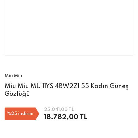
Miu Miu
Miu Miu MU 11YS 4BW2Z1 55 Kadın Güneş
Gözlüğü
25.041,00 TL
%25
indirim
18.782,00 TL