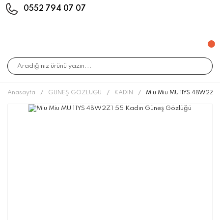
0552 794 07 07
Anasayfa
GÜNEŞ GÖZLÜĞÜ
KADIN
Miu Miu MU 11YS 4BW2Z1 