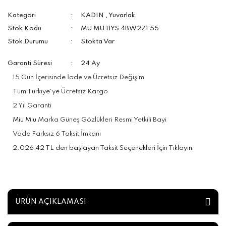
Kategori
KADIN
,
Yuvarlak
Stok Kodu
MU MU 11YS 4BW2Z1 55
Stok Durumu
Stokta Var
Garanti Süresi
24 Ay
15 Gün İçerisinde İade ve Ücretsiz Değişim
Tüm Türkiye'ye Ücretsiz Kargo
2 Yıl Garanti
Miu Miu
Marka Güneş Gözlükleri Resmi Yetkili Bayi
Vade Farksız 6 Taksit İmkanı
2.026,42 TL den başlayan Taksit Seçenekleri İçin Tıklayın
ÜRÜN AÇIKLAMASI