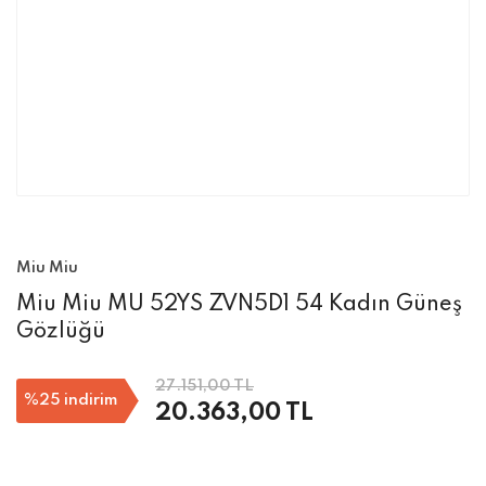
Miu Miu
Miu Miu MU 52YS ZVN5D1 54 Kadın Güneş
Gözlüğü
27.151,00 TL
%25
indirim
20.363,00 TL