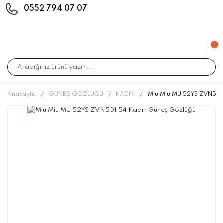
0552 794 07 07
Anasayfa
GÜNEŞ GÖZLÜĞÜ
KADIN
Miu Miu MU 52YS ZVN5D1