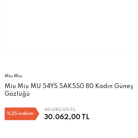
Miu Miu
Miu Miu MU 54YS 5AK5S0 80 Kadın Güneş
Gözlüğü
40.082,00 TL
%25
indirim
30.062,00 TL