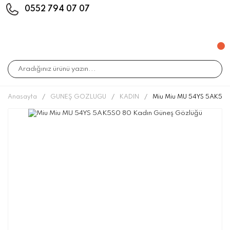
0552 794 07 07
Anasayfa
GÜNEŞ GÖZLÜĞÜ
KADIN
Miu Miu MU 54YS 5AK5S0