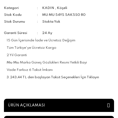
Kategori
KADIN
,
Köşeli
Stok Kodu
MU MU 54YS 5AK5S0 80
Stok Durumu
Stokta Yok
Garanti Süresi
24 Ay
15 Gün İçerisinde İade ve Ücretsiz Değişim
Tüm Türkiye'ye Ücretsiz Kargo
2 Yıl Garanti
Miu Miu
Marka Güneş Gözlükleri Resmi Yetkili Bayi
Vade Farksız 6 Taksit İmkanı
3.243,44 TL den başlayan Taksit Seçenekleri İçin Tıklayın
ÜRÜN AÇIKLAMASI