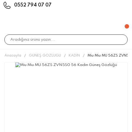
0552 794 07 07
Anasayfa
GÜNEŞ GÖZLÜĞÜ
KADIN
Miu Miu MU 56ZS ZVN5S