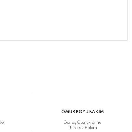
ımıza iletebilirsiniz.
ikasıyla kargoya verilmektedir.
M
ÖMÜR BOYU BAKIM
de
Güneş Gözlüklerine
Ücretsiz Bakım