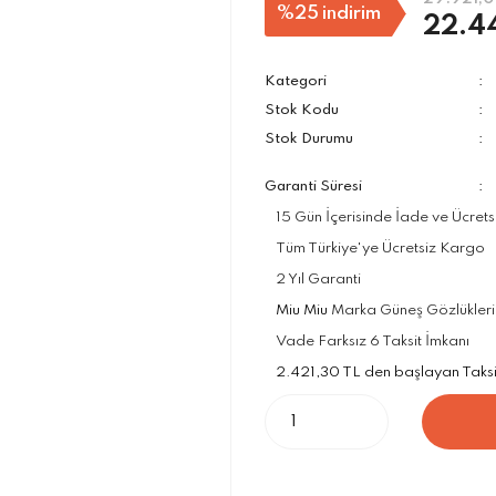
%25
indirim
22.4
Kategori
Stok Kodu
Stok Durumu
Garanti Süresi
15 Gün İçerisinde İade ve Ücrets
Tüm Türkiye'ye Ücretsiz Kargo
2 Yıl Garanti
Miu Miu
Marka Güneş Gözlükleri R
Vade Farksız 6 Taksit İmkanı
2.421,30 TL den başlayan Taksit 