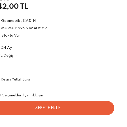
42,00 TL
Geometrik
,
KADIN
MU MU B52S 21M40Y 52
Stokta Var
24 Ay
iz Değişim
esmi Yetkili Bayi
Seçenekleri İçin Tıklayın
SEPETE EKLE