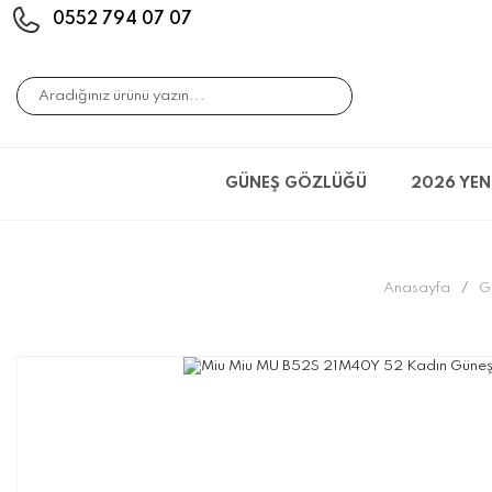
0552 794 07 07
GÜNEŞ GÖZLÜĞÜ
2026 YEN
Anasayfa
G