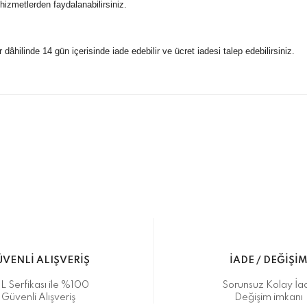
 hizmetlerden faydalanabilirsiniz.
r dâhilinde 14 gün içerisinde iade edebilir ve ücret iadesi talep edebilirsiniz.
konularda yetersiz gördüğünüz noktaları öneri formunu kullanarak taraf
 gönderdiğimiz siparişleriniz mağazalarımızdan %100 orijinal sertif
Bu ürüne ilk yorumu siz yapın!
Yorum Yaz
5 07170 Kepez/Antalya
VENLİ ALIŞVERİŞ
İADE / DEĞİŞİ
L Serfikası ile %100
Sorunsuz Kolay İa
Güvenli Alışveriş
Değişim imkanı