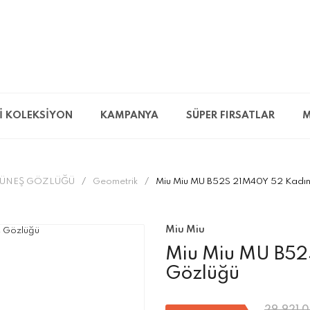
İ KOLEKSİYON
KAMPANYA
SÜPER FIRSATLAR
M
ÜNEŞ GÖZLÜĞÜ
Geometrik
Miu Miu MU B52S 21M40Y 52 Kadın
Miu Miu
Miu Miu MU B52
Gözlüğü
29.921,0