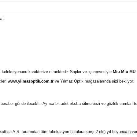
lı
ü
koleksiyonunu karakterize etmektedir. Saplar ve çerçevesiyle
Miu Miu MU 
kleri
www.yilmazoptik.com.tr
ve Yılmaz Optik mağazalarında sizi bekliyor.
 ile beraber gönderilecektir. Ayrıca bir adet ekstra silme bezi ve gözlük camları 
ottica A.Ş. tarafından tüm fabrikasyon hatalara karşı 2 (iki) yıl boyunca gara