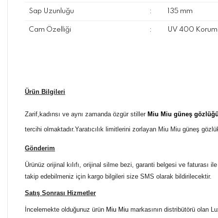
Sap Uzunluğu
:
135 mm
Cam Özelliği
:
UV 400 Koruma
Ürün Bilgileri
Zarif,kadınsı ve aynı zamanda özgür stiller
Miu Miu güneş gözlüğ
tercihi olmaktadır.Yaratıcılık limitlerini zorlayan Miu Miu güneş gözlü
Gönderim
Ürünüz orijinal kılıfı, orijinal silme bezi, garanti belgesi ve faturası
takip edebilmeniz için kargo bilgileri size SMS olarak bildirilecektir.
Satış Sonrası Hizmetler
İncelemekte olduğunuz ürün
Miu Miu
markasının distribütörü olan Lux