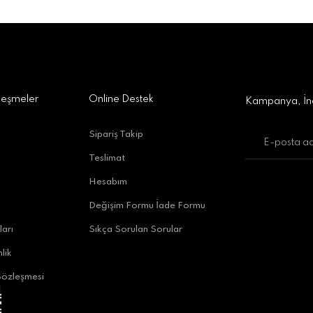
a Alışveriş Merkezi No:309 D:42, 07170 Kepez/Antalya
Gönder
leşmeler
Online Destek
Kampanya, İnd
Sipariş Takip
Teslimat
uratpaşa/Antalya
Hesabım
Değişim Formu İade Formu
ları
Sıkça Sorulan Sorular
lik
Sözleşmesi